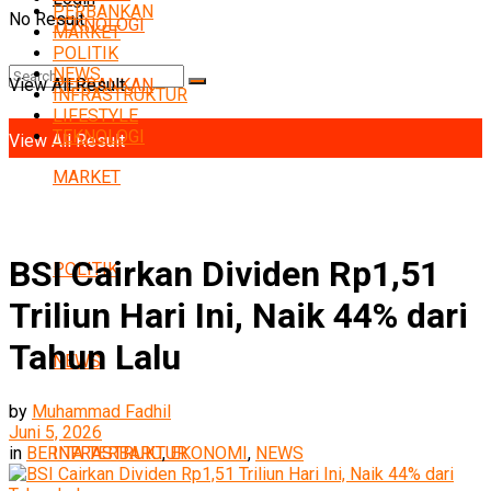
PERBANKAN
No Result
TEKNOLOGI
MARKET
POLITIK
NEWS
View All Result
PERBANKAN
INFRASTRUKTUR
No Result
LIFESTYLE
TEKNOLOGI
View All Result
MARKET
BSI Cairkan Dividen Rp1,51
POLITIK
Triliun Hari Ini, Naik 44% dari
Tahun Lalu
NEWS
by
Muhammad Fadhil
Juni 5, 2026
INFRASTRUKTUR
in
BERITA TERBARU
,
EKONOMI
,
NEWS