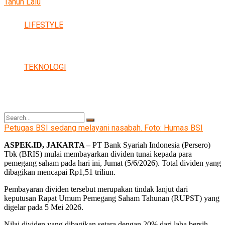
LIFESTYLE
TEKNOLOGI
Petugas BSI sedang melayani nasabah. Foto: Humas BSI
ASPEK.ID, JAKARTA –
PT Bank Syariah Indonesia (Persero)
Tbk (BRIS) mulai membayarkan dividen tunai kepada para
No Result
pemegang saham pada hari ini, Jumat (5/6/2026). Total dividen yang
dibagikan mencapai Rp1,51 triliun.
Pembayaran dividen tersebut merupakan tindak lanjut dari
keputusan Rapat Umum Pemegang Saham Tahunan (RUPST) yang
View All Result
digelar pada 5 Mei 2026.
Nilai dividen yang dibagikan setara dengan 20% dari laba bersih