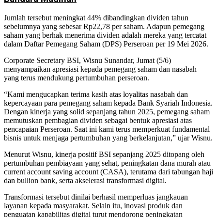
Jumlah tersebut meningkat 44% dibandingkan dividen tahun
sebelumnya yang sebesar Rp22,78 per saham. Adapun pemegang
saham yang berhak menerima dividen adalah mereka yang tercatat
dalam Daftar Pemegang Saham (DPS) Perseroan per 19 Mei 2026.
Corporate Secretary BSI, Wisnu Sunandar, Jumat (5/6)
menyampaikan apresiasi kepada pemegang saham dan nasabah
yang terus mendukung pertumbuhan perseroan.
“Kami mengucapkan terima kasih atas loyalitas nasabah dan
kepercayaan para pemegang saham kepada Bank Syariah Indonesia.
Dengan kinerja yang solid sepanjang tahun 2025, pemegang saham
memutuskan pembagian dividen sebagai bentuk apresiasi atas
pencapaian Perseroan. Saat ini kami terus memperkuat fundamental
bisnis untuk menjaga pertumbuhan yang berkelanjutan,” ujar Wisnu.
Menurut Wisnu, kinerja positif BSI sepanjang 2025 ditopang oleh
pertumbuhan pembiayaan yang sehat, peningkatan dana murah atau
current account saving account (CASA), terutama dari tabungan haji
dan bullion bank, serta akselerasi transformasi digital.
Transformasi tersebut dinilai berhasil memperluas jangkauan
layanan kepada masyarakat. Selain itu, inovasi produk dan
penguatan kapabilitas digital turut mendorong peningkatan