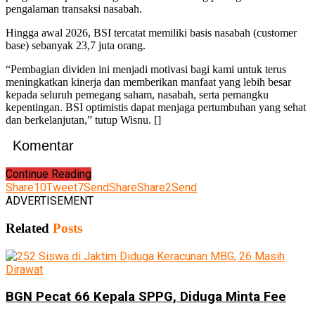
pengalaman transaksi nasabah.
Hingga awal 2026, BSI tercatat memiliki basis nasabah (customer
base) sebanyak 23,7 juta orang.
“Pembagian dividen ini menjadi motivasi bagi kami untuk terus
meningkatkan kinerja dan memberikan manfaat yang lebih besar
kepada seluruh pemegang saham, nasabah, serta pemangku
kepentingan. BSI optimistis dapat menjaga pertumbuhan yang sehat
dan berkelanjutan,” tutup Wisnu. []
Komentar
Continue Reading
Share
10
Tweet
7
Send
Share
Share
2
Send
ADVERTISEMENT
Related
Posts
BGN Pecat 66 Kepala SPPG, Diduga Minta Fee