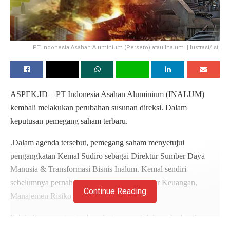
PT Indonesia Asahan Aluminium (Persero) atau Inalum. [Ilustrasi/Ist]
ASPEK.ID – PT Indonesia Asahan Aluminium (INALUM)
kembali melakukan perubahan susunan direksi. Dalam
keputusan pemegang saham terbaru.
.Dalam agenda tersebut, pemegang saham menyetujui
pengangkatan Kemal Sudiro sebagai Direktur Sumber Daya
Manusia & Transformasi Bisnis Inalum. Kemal sendiri
sebelumnya pernah menjabat sebagai Direktur Keuangan,
Continue Reading
Manajemen Risiko dan SDM PT Pindad.
Selain itu, pemegang saham juga menyetujui pemberhentian