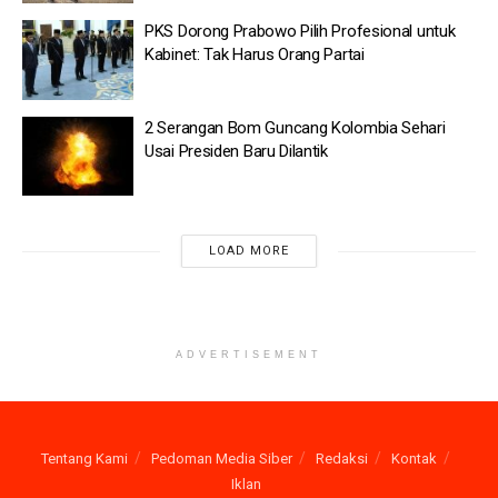
Presiden Baru Dilantik
PKS Dorong Prabowo Pilih Profesional untuk
Kabinet: Tak Harus Orang Partai
Pertamina Patra Niaga Lestarikan Warisan Kuliner
Nusantara
2 Serangan Bom Guncang Kolombia Sehari
Seskab Teddy: 43.000 Anak Jalanan Kini di Sekolah
Usai Presiden Baru Dilantik
Rakyat
Pertamina Lampaui Target Pengurangan Emisi Tembus
118 Persen
LOAD MORE
“Pembayaran gaji ketiga belas bagi penerima pensiun
dilaksanakan paling cepat 2 Juni 2026,” ujar TASPEN dalam
unggahan di Instagram @taspen, dikutip Selasa (2/6).
ADVERTISEMENT
Pencairan gaji ke-13 ini menjadi salah satu bentuk dukungan
pemerintah untuk membantu memenuhi kebutuhan para ASN
dan pensiunan, khususnya menjelang tahun ajaran baru
Tentang Kami
Pedoman Media Siber
Redaksi
Kontak
pendidikan.
Iklan