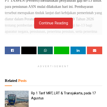
PT TASPEN (Persero) memastikan penyaluran gaji ke-13 untuk
para pensiunan ASN mulai dilakukan hari ini. Pembayaran
tersebut merupakan tindak lanjut dari kebijakan pemerintah yang
diatur dalam Peraturan Presiden (PP) Nomor 9 Tahun 2026
Continue Reading
tentang pemberian tunjangan hari raya dan gaji ke-13 bagi
aparatur negara, pensiunan, penerima pensiun, serta penerima
tunjangan.
Melalui akun Instagram resminya, TASPEN menyampaikan
bahwa proses pembayaran gaji ke-13 bagi para penerima
pensiun akan dimulai pada 2 Juni 2026.
ADVERTISEMENT
Baca
Juga
Related
Posts
Rp 1 Tarif MRT, LRT & Transjakarta, pada 17 Agustus
PKS Dorong Prabowo Pilih Profesional untuk Kabinet:
Rp 1 Tarif MRT, LRT & Transjakarta, pada 17
Tak Harus Orang Partai
Agustus
2 Serangan Bom Guncang Kolombia Sehari Usai