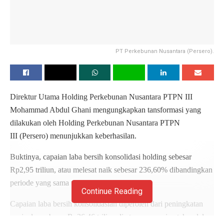
PT Perkebunan Nusantara (Persero).
Direktur Utama Holding Perkebunan Nusantara PTPN III
Mohammad Abdul Ghani mengungkapkan tansformasi yang
dilakukan oleh Holding Perkebunan Nusantara PTPN
III (Persero) menunjukkan keberhasilan.
Buktinya, capaian laba bersih konsolidasi holding sebesar
Rp2,95 triliun, atau melesat naik sebesar 236,60% dibandingkan
periode yang sama tahun lalu.
Continue Reading
Capaian laba bersih konsolidasian diperoleh dari peningkatan
penjualan sebesar Rp36,46 triliun di atas pencapaian tahun lalu