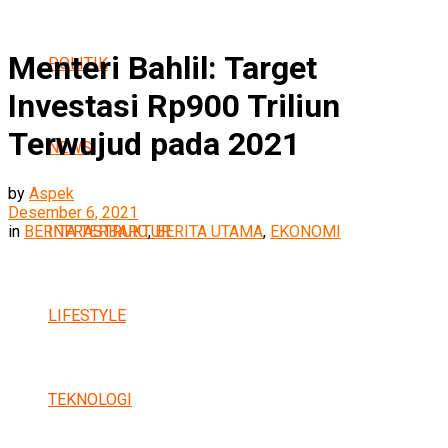
Menteri Bahlil: Target
POLITIK
Investasi Rp900 Triliun
Terwujud pada 2021
NEWS
by
Aspek
Desember 6, 2021
INFRASTRUKTUR
in
BERITA TERBARU
,
BERITA UTAMA
,
EKONOMI
LIFESTYLE
TEKNOLOGI