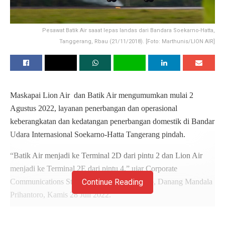
Pesawat Batik Air saaat lepas landas dari Bandara Soekarno-Hatta,
Tanggerang, Rbau (21/11/2018). [Foto: Marthunis/LION AIR]
Maskapai Lion Air dan Batik Air mengumumkan mulai 2
Agustus 2022, layanan penerbangan dan operasional
keberangkatan dan kedatangan penerbangan domestik di Bandar
Udara Internasional Soekarno-Hatta Tangerang pindah.
“Batik Air menjadi ke Terminal 2D dari pintu 2 dan Lion Air
menjadi ke Terminal 2E dari pintu 4,” ujar Corporate
Communications Strategic of Lion Air Group, Danang Mandala
Continue Reading
Prihantoro, Kamis 28 Juli 2022.
Baca
Juga