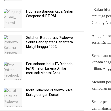
“Kalau bisa
Indonesia Bangun Kapal Selam
tapi juga p
Scorpene di PT PAL
Gedung Nusa
Anggaran seb
Setahun Beroperasi, Prabowo
sosial Rp 11
Sebut Pendapatan Danantara
Melejit hingga 400%
Sementara u
kepada ang
Perusahaan Induk FB Didenda
triliun. Ang
Rp10 Triliun karena Dinilai
merusak Mental Anak
Menurut poli
kemudian na
Korut Tolak Ide Prabowo Buka
Dialog dengan Korsel
Sektor pendi
dan mahasis