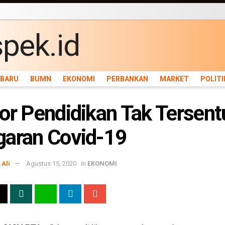
ARU
BUMN
EKONOMI
PERBANKAN
MARKET
POLITIK
NEWS
INFRASTRU
RBARU
BUMN
EKONOMI
PERBANKAN
MARKET
POLITI
or Pendidikan Tak Tersent
aran Covid-19
Ali
Agustus 15, 2020
in
EKONOMI