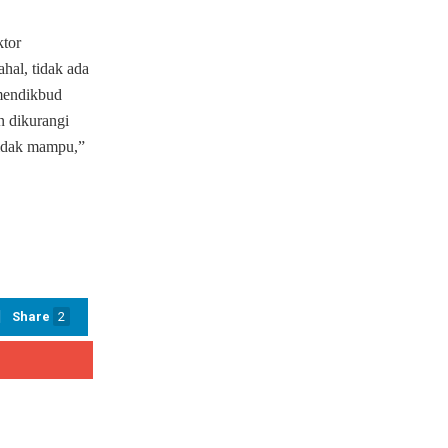
ktor
hal, tidak ada
mendikbud
n dikurangi
tidak mampu,”
Share
2