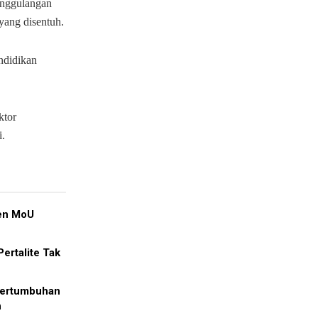
nanggulangan
yang disentuh.
ndidikan
ktor
i.
ken MoU
ertalite Tak
ertumbuhan
h