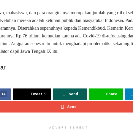
wa, mahasiswa, dan para orangtuanya merupakan jumlah yang riil di se
 Keluhan mereka adalah keluhan publik dan masyarakat Indonesia. Pada
ggarannya. Diserahkan sepenuhnya kepada Kemendikbud. Kemarin Ke
garannya Rp 76 triliun, kemudian karena ada Covid-19 di-refocusing da
triliun. Anggaran sebesar itu untuk menghadapi problematika sekarang 
lator dapil Jawa Tengah IX itu.
ar
14
Tweet
9
Send
Share
Send
ADVERTISEMENT