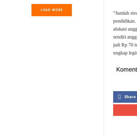
LOAD MORE
“Jumlah sis
pendidikan.
alokasi an
sendiri ang
jadi Rp 70 
ungkap legis
Koment
Share