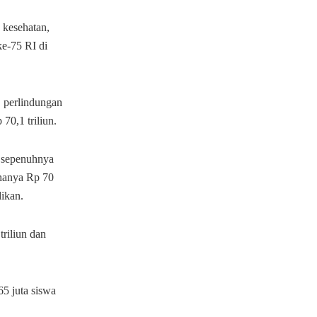
 kesehatan,
ke-75 RI di
, perlindungan
 70,1 triliun.
 sepenuhnya
hanya Rp 70
dikan.
triliun dan
65 juta siswa