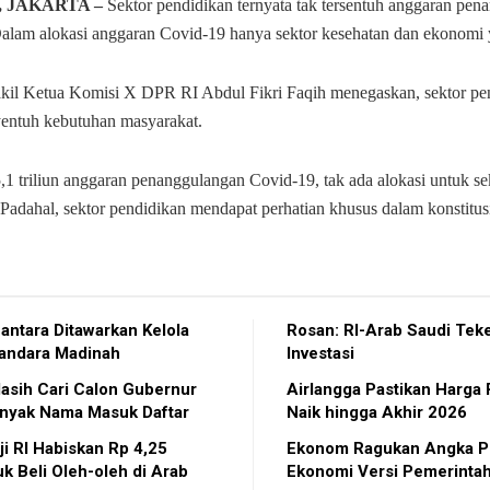
, JAKARTA –
Sektor pendidikan ternyata tak tersentuh anggaran pe
alam alokasi anggaran Covid-19 hanya sektor kesehatan dan ekonomi 
kil Ketua Komisi X DPR RI Abdul Fikri Faqih menegaskan, sektor pe
entuh kebutuhan masyarakat.
,1 triliun anggaran penanggulangan Covid-19, tak ada alokasi untuk se
Padahal, sektor pendidikan mendapat perhatian khusus dalam konstitus
antara Ditawarkan Kelola
Rosan: RI-Arab Saudi Te
andara Madinah
Investasi
asih Cari Calon Gubernur
Airlangga Pastikan Harga P
anyak Nama Masuk Daftar
Naik hingga Akhir 2026
n Rp 4,25
Ekonom Ragukan Angka P
uk Beli Oleh-oleh di Arab
Ekonomi Versi Pemerinta