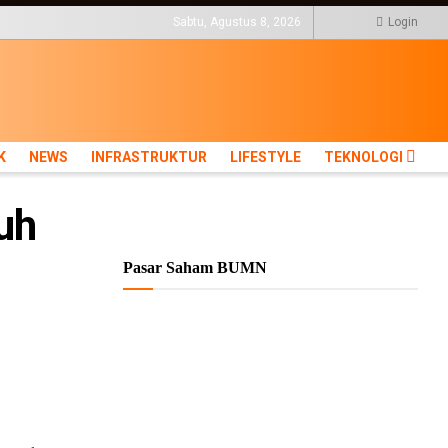
KTUR
LIFESTYLE
TEKNOLOGI
Sabtu, Agustus 8, 2026
Login
K
NEWS
INFRASTRUKTUR
LIFESTYLE
TEKNOLOGI
uh
Pasar Saham BUMN