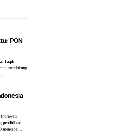
ktur PON
ri Faqih
tmen mendukung
...
ndonesia
 Indrawati
g pendidikan
0 mencapai...