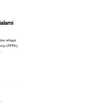
alami
rima sebagai
erja (PPPK),
..
NT