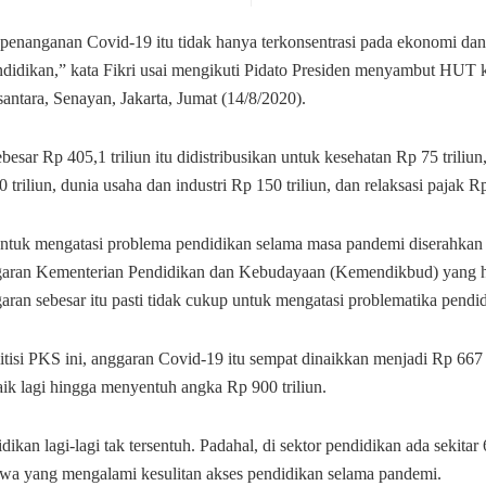
 penanganan Covid-19 itu tidak hanya terkonsentrasi pada ekonomi dan
endidikan,” kata Fikri usai mengikuti Pidato Presiden menyambut HUT 
ntara, Senayan, Jakarta, Jumat (14/8/2020).
esar Rp 405,1 triliun itu didistribusikan untuk kesehatan Rp 75 triliun
0 triliun, dunia usaha dan industri Rp 150 triliun, dan relaksasi pajak Rp
ntuk mengatasi problema pendidikan selama masa pandemi diserahkan
garan Kementerian Pendidikan dan Kebudayaan (Kemendikbud) yang 
garan sebesar itu pasti tidak cukup untuk mengatasi problematika pendi
tisi PKS ini, anggaran Covid-19 itu sempat dinaikkan menjadi Rp 667 
ik lagi hingga menyentuh angka Rp 900 triliun.
dikan lagi-lagi tak tersentuh. Padahal, di sektor pendidikan ada sekitar 
wa yang mengalami kesulitan akses pendidikan selama pandemi.