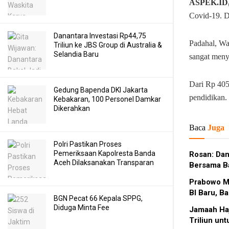
ASPEK.ID
Covid-19. D
Danantara Investasi Rp44,75
Padahal, Wa
Triliun ke JBS Group di Australia &
Selandia Baru
sangat meny
Dari Rp 405
Gedung Bapenda DKI Jakarta
pendidikan. 
Kebakaran, 100 Personel Damkar
Dikerahkan
Baca
Juga
Polri Pastikan Proses
Pemeriksaan Kapolresta Banda
Rosan: Dan
Aceh Dilaksanakan Transparan
Bersama B
Prabowo M
BI Baru, B
BGN Pecat 66 Kepala SPPG,
Diduga Minta Fee
Jamaah Haji RI Habiska
Triliun unt