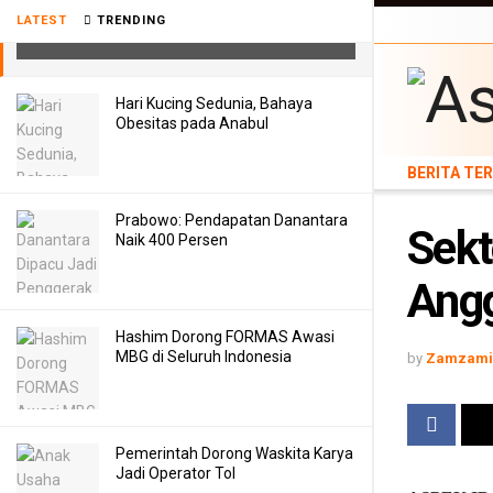
Sektor Pendidikan Tak Tersentuh
LATEST
TRENDING
BERITA TERB
Anggaran Covid-19
Hari Kucing Sedunia, Bahaya
Obesitas pada Anabul
BERITA TE
Prabowo: Pendapatan Danantara
Sekt
Naik 400 Persen
Angg
Hashim Dorong FORMAS Awasi
MBG di Seluruh Indonesia
by
Zamzami 
Pemerintah Dorong Waskita Karya
Jadi Operator Tol