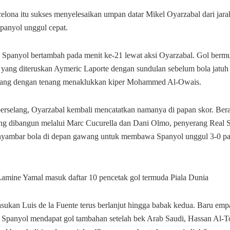
elona itu sukses menyelesaikan umpan datar Mikel Oyarzabal dari jara
anyol unggul cepat.
Spanyol bertambah pada menit ke-21 lewat aksi Oyarzabal. Gol bermula
 yang diteruskan Aymeric Laporte dengan sundulan sebelum bola jatuh
yang dengan tenang menaklukkan kiper Mohammed Al-Owais.
berselang, Oyarzabal kembali mencatatkan namanya di papan skor. Bera
ng dibangun melalui Marc Cucurella dan Dani Olmo, penyerang Real 
nyambar bola di depan gawang untuk membawa Spanyol unggul 3-0 pa
Lamine Yamal masuk daftar 10 pencetak gol termuda Piala Dunia
sukan Luis de la Fuente terus berlanjut hingga babak kedua. Baru emp
a, Spanyol mendapat gol tambahan setelah bek Arab Saudi, Hassan Al-T