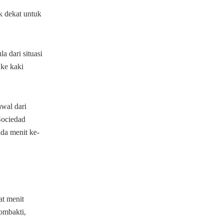
k dekat untuk
 dari situasi
 ke kaki
wal dari
Sociedad
da menit ke-
at menit
ombakti,