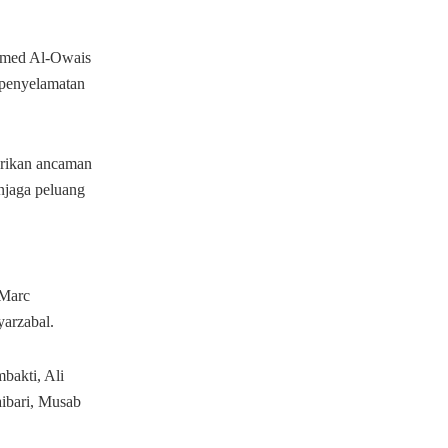
ammed Al-Owais
 penyelamatan
erikan ancaman
njaga peluang
 Marc
yarzabal.
bakti, Ali
ibari, Musab