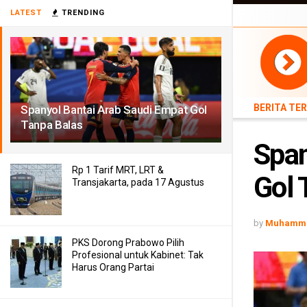
BERITA TERB
LATEST
TRENDING
TEKNOLOGI
BERITA TE
Spanyol Bantai Arab Saudi Empat Gol
Tanpa Balas
Span
Rp 1 Tarif MRT, LRT &
Gol 
Transjakarta, pada 17 Agustus
by
Muhamma
PKS Dorong Prabowo Pilih
Profesional untuk Kabinet: Tak
Harus Orang Partai