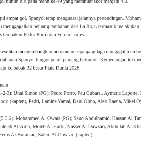
ol bunuh diri pada menit ke-49 yang membuat skor menjadi 4-0.
gul empat gol, Spanyol tetap menguasai jalannya pertandingan. Moh
li menggagalkan peluang tambahan dari La Roja, termasuk melakukan
as tembakan Pedro Porro dan Ferran Torres.
kesulitan mengembangkan permainan sepanjang laga dan gagal memb
pertahanan Spanyol hingga peluit panjang berbunyi. Kemenangan ini me
aju ke babak 32 besar Piala Dunia 2026.
main
1-2-3): Unai Simon (PG); Pedro Porro, Pau Cubarsi, Aymeric Laporte,
Rodri (kapten), Pedri, Lamine Yamal, Dani Olmo, Alex Baena, Mikel O
(5-3-2): Mohammed Al-Owais (PG); Saud Abdulhamid, Hassan Al-Tam
ulelah Al-Amri, Moteb Al-Harbi; Nasser Al-Dawsari, Abdullah Al-Kha
Feras Al-Buraikan, Salem Al-Dawsari (kapten).