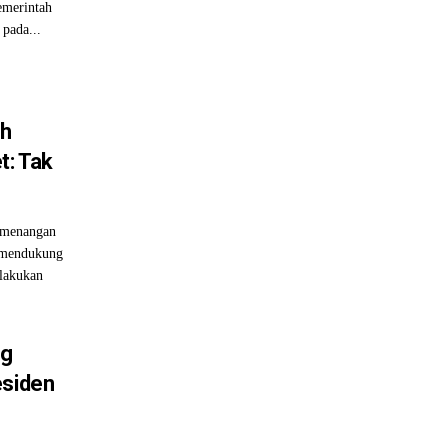
Pemerintah
pada...
ih
t: Tak
emenangan
 mendukung
elakukan
ng
esiden