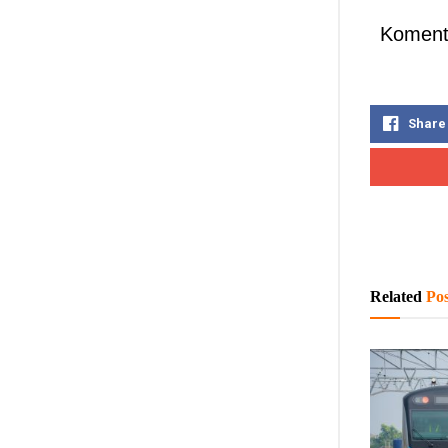
Koment
Share
Related
Pos