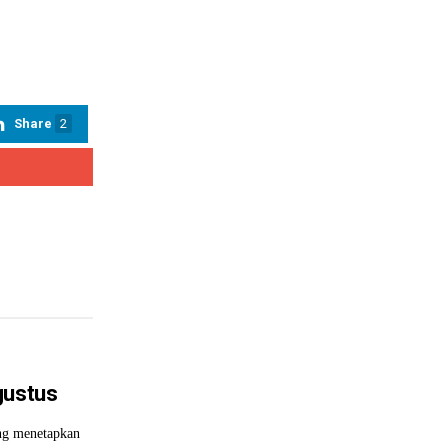
Share
2
gustus
ng menetapkan