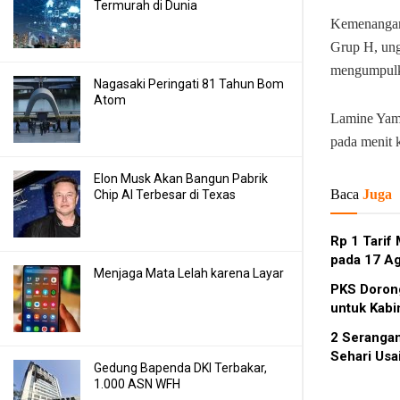
Termurah di Dunia
Kemenangan 
Grup H, ung
mengumpulka
Nagasaki Peringati 81 Tahun Bom
Atom
Lamine Yama
pada menit 
Elon Musk Akan Bangun Pabrik
Baca
Juga
Chip AI Terbesar di Texas
Rp 1 Tarif
pada 17 A
Menjaga Mata Lelah karena Layar
PKS Dorong
untuk Kabi
2 Seranga
Sehari Usai
Gedung Bapenda DKI Terbakar,
1.000 ASN WFH