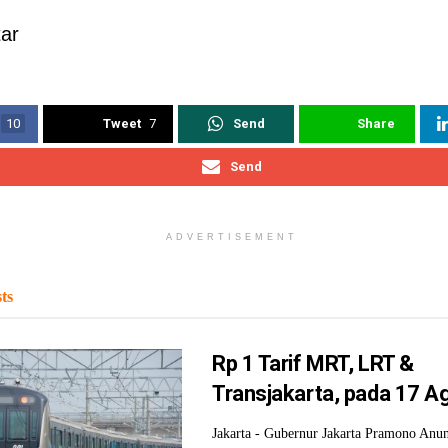
ar
10
Tweet
7
Send
Share
Send
ADVERTISEMENT
ts
Rp 1 Tarif MRT, LRT &
Transjakarta, pada 17 A
Jakarta - Gubernur Jakarta Pramono Anu