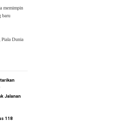
ara memimpin
g baru
 Piala Dunia
tarikan
a
k Jalanan
us 118