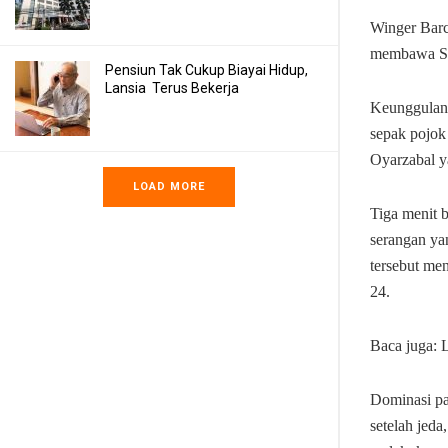
Winger Barc
membawa Sp
Pensiun Tak Cukup Biayai Hidup,
Lansia Terus Bekerja
Keunggulan 
sepak pojok
Oyarzabal 
LOAD MORE
Tiga menit 
serangan ya
tersebut me
24.
Baca juga: 
Dominasi pa
setelah jed