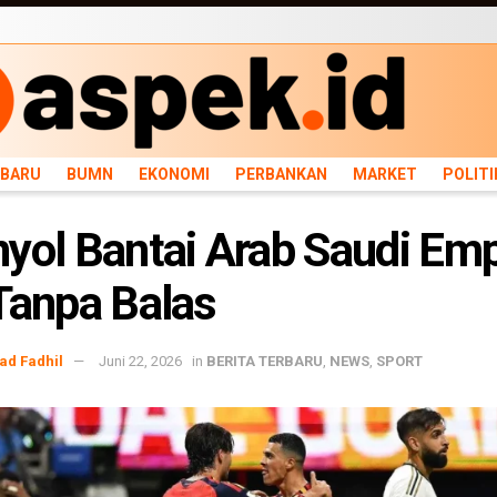
ARU
BUMN
EKONOMI
PERBANKAN
MARKET
POLITIK
NEWS
INFRASTRU
RBARU
BUMN
EKONOMI
PERBANKAN
MARKET
POLITI
yol Bantai Arab Saudi Em
Tanpa Balas
d Fadhil
Juni 22, 2026
in
BERITA TERBARU
,
NEWS
,
SPORT