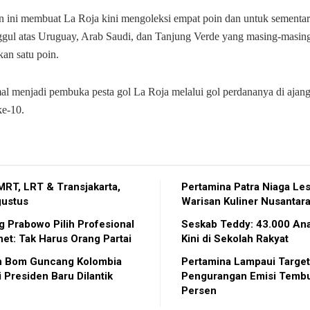
ini membuat La Roja kini mengoleksi empat poin dan untuk sement
gul atas Uruguay, Arab Saudi, dan Tanjung Verde yang masing-masin
n satu poin.
l menjadi pembuka pesta gol La Roja melalui gol perdananya di ajang
ke-10.
 MRT, LRT & Transjakarta,
Pertamina Patra Niaga Les
gustus
Warisan Kuliner Nusantar
 Prabowo Pilih Profesional
Seskab Teddy: 43.000 Ana
net: Tak Harus Orang Partai
Kini di Sekolah Rakyat
n Bom Guncang Kolombia
Pertamina Lampaui Target
 Presiden Baru Dilantik
Pengurangan Emisi Temb
Persen