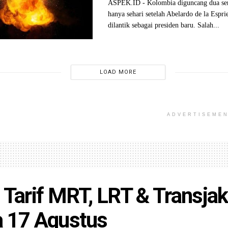
ASPEK.ID - Kolombia diguncang dua se
hanya sehari setelah Abelardo de la Espri
dilantik sebagai presiden baru. Salah...
LOAD MORE
ADVERTISEME
 Tarif MRT, LRT & Transjak
 17 Agustus