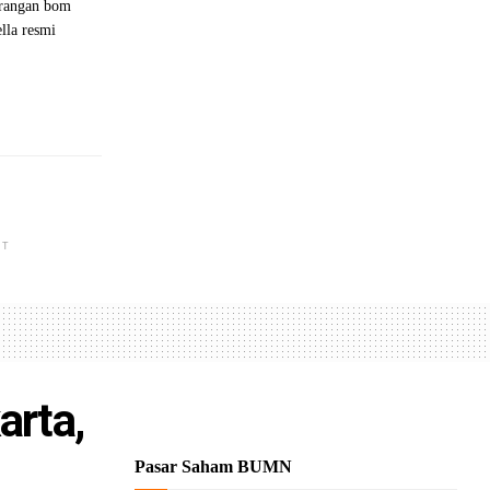
rangan bom
ella resmi
NT
arta,
Pasar Saham BUMN