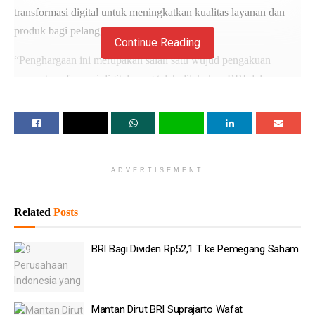
transformasi digital untuk meningkatkan kualitas layanan dan
produk bagi pelanggan.
Continue Reading
“Penghargaan ini merupakan salah satu wujud pengakuan
proses transformasi digital yang telah dilakukan BRI dalam
rangka meningkatkan kualitas layanan dan produk bagi
pelanggan dan masyarakat Indonesia,” katanya dalam
keterangan resminya, Jum’at (27/9/2019)
Baca
Juga
ADVERTISEMENT
Telkom Pangkas 34 Entitas Usaha
Related
Posts
Prabowo: Pendapatan Danantara Naik 400 Persen
BRI Bagi Dividen Rp52,1 T ke Pemegang Saham
Pemerintah Dorong Waskita Karya Jadi Operator Tol
Setahun Beroperasi, Prabowo Sebut Pendapatan
Danantara Melejit hingga 400%
Mantan Dirut BRI Suprajarto Wafat