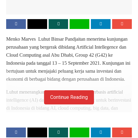
Menko Marves Luhut Binsar Pandjaitan menerima kunjungan
perusahaan yang bergerak dibidang Artificial Intellegence dan
Cloud Computing asal Abu Dhabi, Group 42 (G42) ke
Indonesia pada tanggal 13 – 15 September 2021. Kunjungan ini
bertujuan untuk menjajaki peluang kerja sama investasi dan
ekonomi di berbagai bidang dengan perusahaan di Indonesia.
Luhut menerangkan, perusahaan teknologi berbasis artificial
Continue Reading
intelligence (AI) dan cloud computing berniat untuk berinvestasi
di Indonesia di bidang AI, cloud computing, big data, dan
utamanya pada bidang pelayanan kesehatan. Hasil penelitian
dan pengembangan teknologi G42 sudah banyak diterapkan
pada berbagai sektor mulai dari pemerintahan, keuangan,