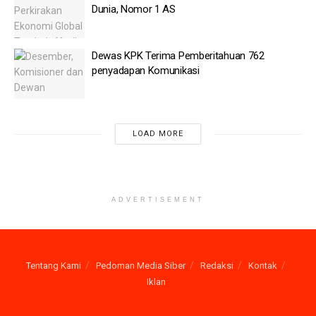
Dunia, Nomor 1 AS
BI Ubah Uang Rusak jadi Medali
Telkom Pangkas 34 Entitas Usaha
Dewas KPK Terima Pemberitahuan 762
penyadapan Komunikasi
Selanjutnya, alat transportasi dan mesin senilai Rp 527
miliar.Untuk kendaraan, Jokowi memiliki tujuh mobil dan satu
motor. Lalu, harta bergerak lainnya senilai Rp 357.500.000, kas
dan setara kas senilai Rp 10.047.790.536. Jokowi juga memiliki
LOAD MORE
hutang senilai Rp 597.550.718.
Baca juga
Deretan Menteri Terkaya Indonesia versi KPK
ADVERTISEMENT
Jika dibandingkan dengan periode setahun sebelumnya, total
kekayaan JokowibRp 54.718.200.893. Aset tanah dan bangunan
serta kendaraannya juga masih sama jumlahnya, hanya nilainya
Tentang Kami
Pedoman Media Siber
Redaksi
Kontak
yang berubah sesuai apresiasi nilai aset.
Iklan
Pada 2019, tanah dan bangunan Jokowi senilai Rp
45.643.588.000 dan alat transportasi dan mesin Rp 647.500.000.