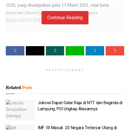
2020, yang disampaikan pada 13 Maret 2021, total harta
kekayaan Jokowi lebih dari Rp 63 miliar, tepatnya
Continue Reading
Rp63.616.935.818.
Kekayaan nJokowi terdiri dari 20 tanah dan bangunan senilai
Rp53 miliar, Sebanyak 19 tanah dan bangunan Jokowi tersebar
di berbagai daerah Jawa Tengah dan satu bangunan senilai
Rp3,5 M di Kota Jakarta Selatan.
Baca
Juga
ADVERTISEMENT
Wamen Stella: Lulusan Vokasi Lebih Cepat Dapat Kerja
Related
Posts
Daripada S1
BPS: Sensus Ekonomi 2026 Sudah 86 Persen
Jokowi Dapat Gelar Raja di NTT dan Baginda di
Lampung, PSI Ungkap Alasannya
OJK: Dana Asing Masuk ke Pinjol Rp 17 Triliun
Nezar Patria: 3 Strategis Dosen Hadapi AI Generatif
IMF: RI Masuk 20 Negara Terbesar Utang di