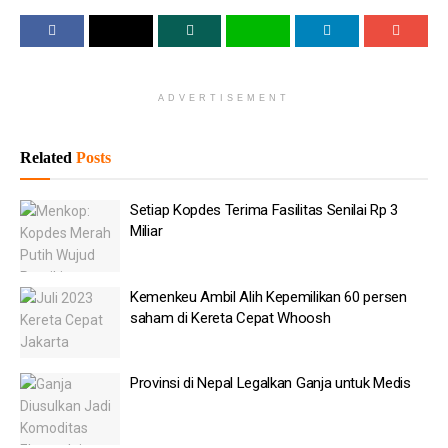
URIP MANEH,” tulis cuplikan takarir akun tersebut dilansir
detik.com pada Rabu (3/6).
Baca
Juga
ADVERTISEMENT
Setiap Kopdes Terima Fasilitas Senilai Rp 3 Miliar
Related
Posts
Kemenkeu Ambil Alih Kepemilikan 60 persen saham di
Kereta Cepat Whoosh
Setiap Kopdes Terima Fasilitas Senilai Rp 3
Miliar
Provinsi di Nepal Legalkan Ganja untuk Medis
Ekonom Ragukan Angka Pertumbuhan Ekonomi Versi
Kemenkeu Ambil Alih Kepemilikan 60 persen
Pemerintah
saham di Kereta Cepat Whoosh
Mendagri: Tiga Solusi Pemda yang Sulit Bayar Gaji PPPK
Purbaya Tambah Rp70 Triliun ke Bank Milik Negara
Provinsi di Nepal Legalkan Ganja untuk Medis
Kapolsek Kebonagung, Iptu Said Nu’man Murod,