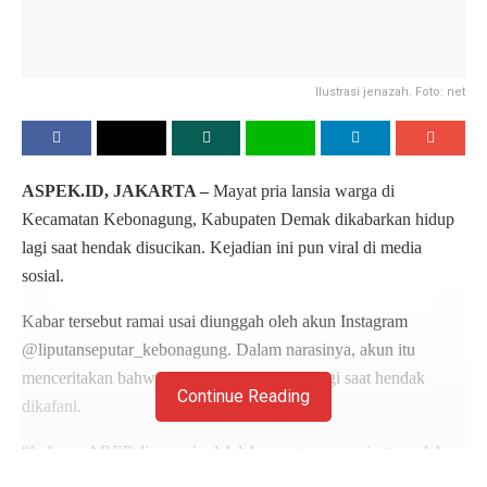
Ilustrasi jenazah. Foto: net
ASPEK.ID, JAKARTA –
Mayat pria lansia warga di
Kecamatan Kebonagung, Kabupaten Demak dikabarkan hidup
lagi saat hendak disucikan. Kejadian ini pun viral di media
sosial.
Kabar tersebut ramai usai diunggah oleh akun Instagram
@liputanseputar_kebonagung. Dalam narasinya, akun itu
menceritakan bahwa warga tersebut hidup lagi saat hendak
Continue Reading
dikafani.
“Lah pas AREP di suceni ndelalah wonge mau mripate melek.
Tangane obah, Wong sing dikabarkan Sedo. UJUG-UJUG