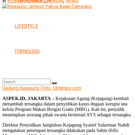
INFRASTRUKTUR
in
BERITA TERBARU
,
HUKUM
,
NEWS
LIFESTYLE
TEKNOLOGI
Gedung Kejagung. Foto: Idntimes.com
ASPEK.ID, JAKARTA –
Kejaksaan Agung (Kejagung) kembali
menambah tersangka dalam penyidikan kasus dugaan korupsi tata
No Result
kelola Program Makan Bergizi Gratis (MBG). Kali ini, penyidik
menetapkan seorang pihak swasta berinisial AYS sebagai tersangka.
Direktur Penyidikan Jampidsus Kejagung Syarief Sulaeman Nahdi
mengatakan penetapan tersangka dilakukan pada Sabtu (6/6).
View All Result