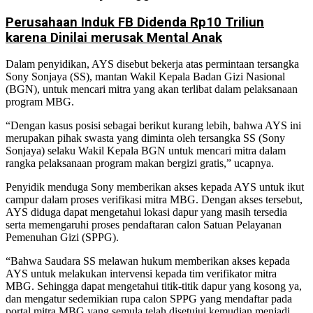
Perusahaan Induk FB Didenda Rp10 Triliun
karena Dinilai merusak Mental Anak
Dalam penyidikan, AYS disebut bekerja atas permintaan tersangka
Sony Sonjaya (SS), mantan Wakil Kepala Badan Gizi Nasional
(BGN), untuk mencari mitra yang akan terlibat dalam pelaksanaan
program MBG.
“Dengan kasus posisi sebagai berikut kurang lebih, bahwa AYS ini
merupakan pihak swasta yang diminta oleh tersangka SS (Sony
Sonjaya) selaku Wakil Kepala BGN untuk mencari mitra dalam
rangka pelaksanaan program makan bergizi gratis,” ucapnya.
Penyidik menduga Sony memberikan akses kepada AYS untuk ikut
campur dalam proses verifikasi mitra MBG. Dengan akses tersebut,
AYS diduga dapat mengetahui lokasi dapur yang masih tersedia
serta memengaruhi proses pendaftaran calon Satuan Pelayanan
Pemenuhan Gizi (SPPG).
“Bahwa Saudara SS melawan hukum memberikan akses kepada
AYS untuk melakukan intervensi kepada tim verifikator mitra
MBG. Sehingga dapat mengetahui titik-titik dapur yang kosong ya,
dan mengatur sedemikian rupa calon SPPG yang mendaftar pada
portal mitra MBG yang semula telah disetujui kemudian menjadi