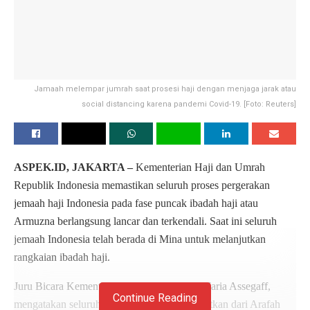
Jamaah melempar jumrah saat prosesi haji dengan menjaga jarak atau
social distancing karena pandemi Covid-19. [Foto: Reuters]
ASPEK.ID, JAKARTA –
Kementerian Haji dan Umrah
Republik Indonesia memastikan seluruh proses pergerakan
jemaah haji Indonesia pada fase puncak ibadah haji atau
Armuzna berlangsung lancar dan terkendali. Saat ini seluruh
jemaah Indonesia telah berada di Mina untuk melanjutkan
rangkaian ibadah haji.
Juru Bicara Kementerian Haji dan Umrah, Maria Assegaff,
Continue Reading
mengatakan seluruh jemaah telah diberangkatkan dari Arafah