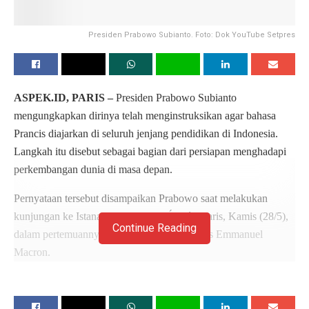
Presiden Prabowo Subianto. Foto: Dok YouTube Setpres
ASPEK.ID, PARIS –
Presiden Prabowo Subianto
mengungkapkan dirinya telah menginstruksikan agar bahasa
Prancis diajarkan di seluruh jenjang pendidikan di Indonesia.
Langkah itu disebut sebagai bagian dari persiapan menghadapi
perkembangan dunia di masa depan.
Pernyataan tersebut disampaikan Prabowo saat melakukan
kunjungan ke Istana Kepresidenan Élysée, Paris, Kamis (28/5),
Continue Reading
dalam pertemuannya dengan Presiden Prancis Emmanuel
Macron.
“Sekarang saya sudah menginstruksikan bahwa semua tingkatan
sekolah di Indonesia harus belajar bahasa Prancis, melihat