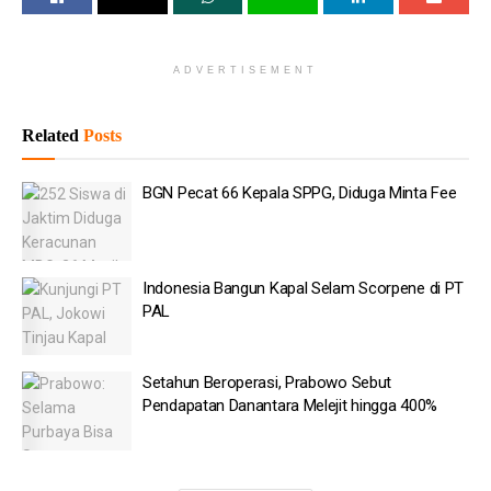
perkembangan dunia ke depan,” kata Prabowo dalam
pernyataannya yang dikutip pada Jumat (29/5).
ADVERTISEMENT
Baca
Juga
Related
Posts
BGN Pecat 66 Kepala SPPG, Diduga Minta Fee
Indonesia Bangun Kapal Selam Scorpene di PT PAL
BGN Pecat 66 Kepala SPPG, Diduga Minta Fee
Setahun Beroperasi, Prabowo Sebut Pendapatan
Danantara Melejit hingga 400%
Indonesia Bangun Kapal Selam Scorpene di PT
Perusahaan Induk FB Didenda Rp10 Triliun karena Dinilai
PAL
merusak Mental Anak
Korut Tolak Ide Prabowo Buka Dialog dengan Korsel
Setahun Beroperasi, Prabowo Sebut
Rosan: Danantara Ditawarkan Kelola Bersama Bandara
Pendapatan Danantara Melejit hingga 400%
Madinah