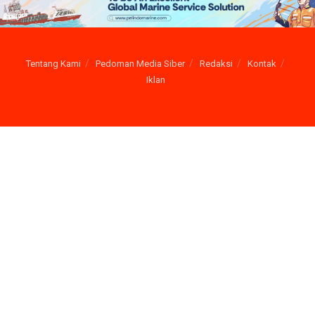
Tentang Kami
Pedoman Media Siber
Redaksi
Kontak
Iklan