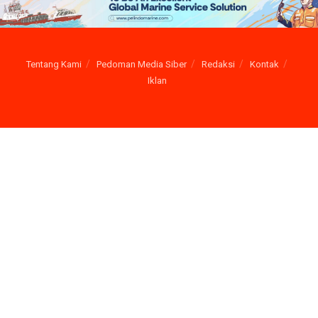
Tentang Kami
Pedoman Media Siber
Redaksi
Kontak
Iklan