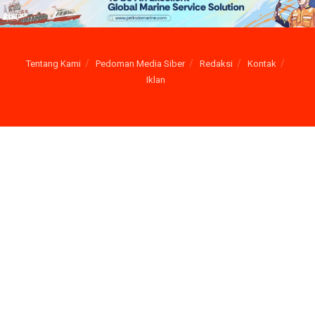
Tentang Kami
Pedoman Media Siber
Redaksi
Kontak
Iklan