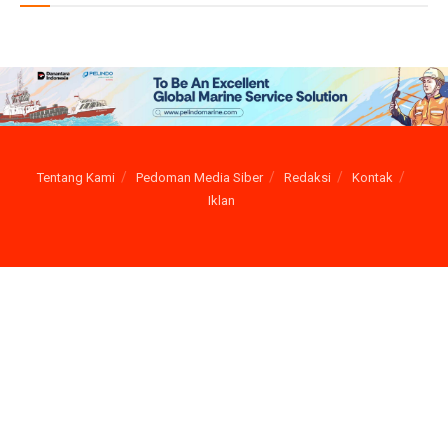
Tentang Kami
Pedoman Media Siber
Redaksi
Kontak
Iklan