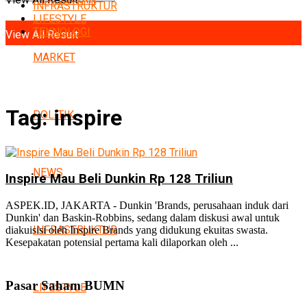
INFRASTRUKTUR
No Result
LIFESTYLE
TEKNOLOGI
View All Result
MARKET
Tag:
inspire
POLITIK
NEWS
Inspire Mau Beli Dunkin Rp 128 Triliun
ASPEK.ID, JAKARTA - Dunkin 'Brands, perusahaan induk dari
Dunkin' dan Baskin-Robbins, sedang dalam diskusi awal untuk
INFRASTRUKTUR
diakuisisi oleh Inspire Brands yang didukung ekuitas swasta.
Kesepakatan potensial pertama kali dilaporkan oleh ...
Pasar Saham BUMN
LIFESTYLE