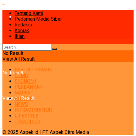
Tentang Kami
TEKNOLOGI
Pedoman Media Siber
Redaksi
Kontak
Iklan
No Result
View All Result
BERITA TERBARU
No Result
BUMN
EKONOMI
PERBANKAN
MARKET
View All Result
POLITIK
NEWS
INFRASTRUKTUR
LIFESTYLE
TEKNOLOGI
© 2025 Aspek.id | PT. Aspek Citra Media