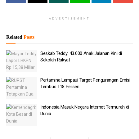
dihadiri perwakilan organisasi masyarakat Islam, Komisi VIII
DPR RI, ahli astronomi, BMKG, BRIN, serta instansi terkait
lainnya.
ADVERTISEMENT
Baca
Juga
Related
Posts
Seskab Teddy: 43.000 Anak Jalanan Kini di Sekolah
Seskab Teddy: 43.000 Anak Jalanan Kini di
Rakyat
Sekolah Rakyat
Pertamina Lampaui Target Pengurangan Emisi Tembus
118 Persen
Pertamina Lampaui Target Pengurangan Emisi
Indonesia Masuk Negara Internet Termurah di Dunia
Tembus 118 Persen
Nagasaki Peringati 81 Tahun Bom Atom
Indonesia Masuk Negara Internet Termurah di
Elon Musk Akan Bangun Pabrik Chip AI Terbesar di
Dunia
Texas
Menjaga Mata Lelah karena Layar