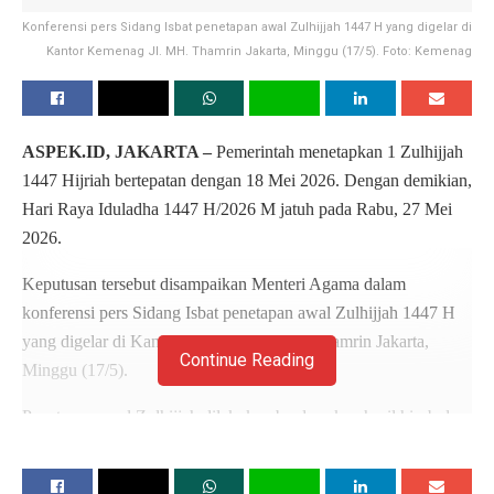
Konferensi pers Sidang Isbat penetapan awal Zulhijjah 1447 H yang digelar di
Kantor Kemenag Jl. MH. Thamrin Jakarta, Minggu (17/5). Foto: Kemenag
ASPEK.ID, JAKARTA –
Pemerintah menetapkan 1 Zulhijjah
1447 Hijriah bertepatan dengan 18 Mei 2026. Dengan demikian,
Hari Raya Iduladha 1447 H/2026 M jatuh pada Rabu, 27 Mei
2026.
Keputusan tersebut disampaikan Menteri Agama dalam
konferensi pers Sidang Isbat penetapan awal Zulhijjah 1447 H
yang digelar di Kantor Kemenag Jl. MH. Thamrin Jakarta,
Continue Reading
Minggu (17/5).
Penetapan awal Zulhijjah dilakukan berdasarkan hasil hisab dan
rukyatul hilal yang dipantau di berbagai wilayah Indonesia.
Sidang Isbat dipimpin langsung oleh Menteri Agama dan