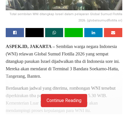
Total sembilan WNI ditangkap Israel dalam pelayaran Global Sumud Flotilla
2026. (globalsumudflotilla.or)
ASPEK.ID, JAKARTA –
Sembilan warga negara Indonesia
(WNI) relawan Global Sumud Flotilla 2026 yang sempat
ditangkap pasukan Israel dijadwalkan tiba di Indonesia sore ini.
Mereka akan mendarat di Terminal 3 Bandara Soekarno-Hatta,
Tangerang, Banten.
Berdasarkan jadwal yang diterima, rombongan WNI tersebut
diperkirakan tiba pada Minggu (24/5) pukul 15.30 WIB.
Continue Reading
Kementerian Luar Negeri (Kemlu) RI disebut akan
mendampingi proses kepulangan para WNI itu.
Koordinator Media Global Peace Convoy Indonesia (GPCI),