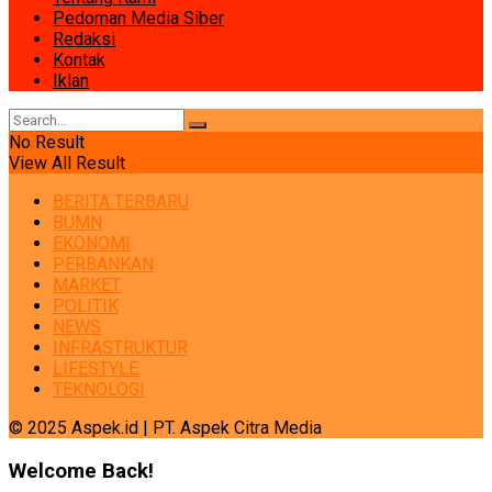
Pedoman Media Siber
Redaksi
Kontak
Iklan
No Result
View All Result
BERITA TERBARU
BUMN
EKONOMI
PERBANKAN
MARKET
POLITIK
NEWS
INFRASTRUKTUR
LIFESTYLE
TEKNOLOGI
© 2025 Aspek.id | PT. Aspek Citra Media
Welcome Back!