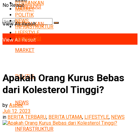
PERBANKAN
No Result
TEKNOLOGI
MARKET
POLITIK
NEWS
View All Result
PERBANKAN
INFRASTRUKTUR
No Result
LIFESTYLE
TEKNOLOGI
View All Result
MARKET
Apakah Orang Kurus Bebas
POLITIK
dari Kolesterol Tinggi?
NEWS
by
Aspek
Juli 12, 2023
in
BERITA TERBARU
,
BERITA UTAMA
,
LIFESTYLE
,
NEWS
INFRASTRUKTUR