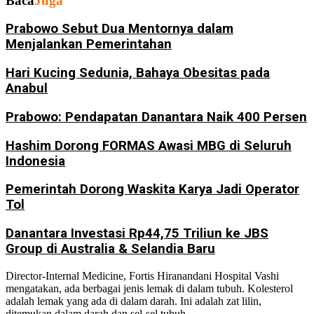
Baca
Juga
Prabowo Sebut Dua Mentornya dalam
Menjalankan Pemerintahan
Hari Kucing Sedunia, Bahaya Obesitas pada
Anabul
Prabowo: Pendapatan Danantara Naik 400 Persen
Hashim Dorong FORMAS Awasi MBG di Seluruh
Indonesia
Pemerintah Dorong Waskita Karya Jadi Operator
Tol
Danantara Investasi Rp44,75 Triliun ke JBS
Group di Australia & Selandia Baru
Director-Internal Medicine, Fortis Hiranandani Hospital Vashi
mengatakan, ada berbagai jenis lemak di dalam tubuh. Kolesterol
adalah lemak yang ada di dalam darah. Ini adalah zat lilin,
ditemukan dalam darah dan sel-sel tubuh.