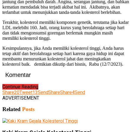
jantung dan pembuluh darah. Angina, serangan jantung, dan bahkan
kematian mendadak bisa terjadi akibat hal ini. Akibatnya, akan
terlambat untuk menunjukkan tanda-tanda kolesterol berlebihan.
Terakhir, kolesterol memiliki komponen genetik, terutama jika kadar
LDL melebihi 160. Jadi, orang kurus yang berolahraga setiap hari
dan tidak mengonsumsi gorengan berlemak mungkin masih
memiliki kolesterol tinggi.
Kesimpulannya, jika Anda memiliki kolesterol tinggi, Anda harus
tetap aktif dan berolahraga setiap hari karena gaya hidup ini dapat
membantu menurunkan kolesterol jahat dan meningkatkan
kolesterol baik. demikian dikutip dari bisnis, Rabu (12/7/2023).
Komentar
Continue Reading
Share
20
Tweet
13
Send
Share
Share
4
Send
ADVERTISEMENT
Related
Posts