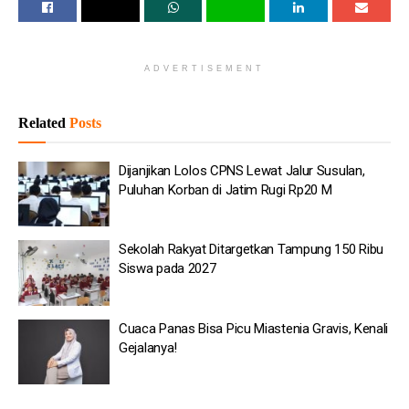
Dijanjikan Lolos CPNS Lewat Jalur Susulan, Puluhan
Korban di Jatim Rugi Rp20 M
ADVERTISEMENT
Sekolah Rakyat Ditargetkan Tampung 150 Ribu Siswa
pada 2027
Related
Posts
Cuaca Panas Bisa Picu Miastenia Gravis, Kenali
Gejalanya!
Dijanjikan Lolos CPNS Lewat Jalur Susulan,
Puluhan Korban di Jatim Rugi Rp20 M
1.200 Personel Gabungan Amankan Duel Chelsea Vs AC
Milan di SUGBK
Sekolah Rakyat Ditargetkan Tampung 150 Ribu
Kebakaran Bapenda DKI Padam, 2 Mobil Damkar Masih
Siswa pada 2027
Siaga
Tak Terima Dimarahi Nakhoda, ABK Bakar Kapal di
Perairan Aru Maluku
Cuaca Panas Bisa Picu Miastenia Gravis, Kenali
Gejalanya!
Namun, hingga saat ini dugaan tersebut masih sebatas opini dan
spekulasi yang berkembang di media sosial, tanpa bukti yang