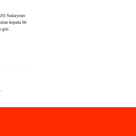
BGN) Sudaryono
tian kepada 66
gizi...
NT