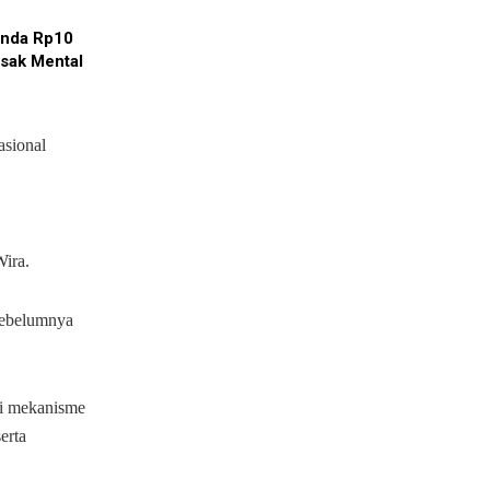
enda Rp10
usak Mental
asional
ira.
sebelumnya
ri mekanisme
erta