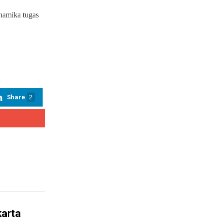
inamika tugas
Share
2
arta