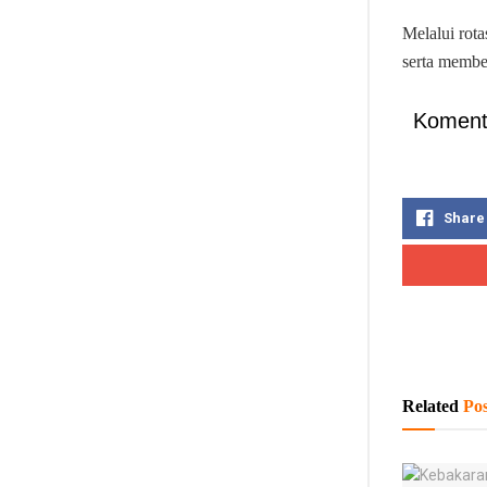
Melalui rota
serta member
Koment
Share
Related
Pos