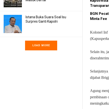
Masuk Daftar
Kapolresta
Transpara
BGN Pecat
Istana Buka Suara Soal Isu
Minta Fee
Surpres Ganti Kapolri
Kolonel Inf
(Kapusperk
LOAD MORE
Selain itu, 
diserahteri
Selanjutnya
dijabat Bri
Agung menje
pembinaan o
meningkatkan