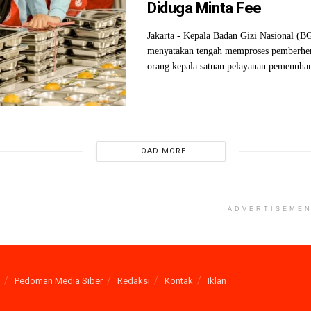
Diduga Minta Fee
Jakarta - Kepala Badan Gizi Nasional (
menyatakan tengah memproses pemberhen
orang kepala satuan pelayanan pemenuhan 
LOAD MORE
ADVERTISEME
Pedoman Media Siber
Redaksi
Kontak
Iklan