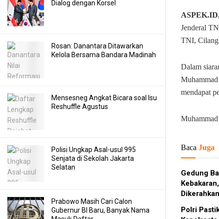
Dialog dengan Korsel
ASPEK.ID
Jenderal T
TNI, Cilang
Rosan: Danantara Ditawarkan
Kelola Bersama Bandara Madinah
Dalam siaran
Muhammad N
mendapat pe
Mensesneg Angkat Bicara soal Isu
Reshuffle Agustus
Muhammad Na
Baca
Juga
Polisi Ungkap Asal-usul 995
Senjata di Sekolah Jakarta
Selatan
Gedung Ba
Kebakaran,
Dikerahka
Prabowo Masih Cari Calon
Polri Past
Gubernur BI Baru, Banyak Nama