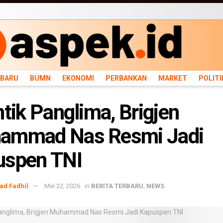
ARU
BUMN
EKONOMI
PERBANKAN
MARKET
POLITIK
NEWS
INFRASTRU
RBARU
BUMN
EKONOMI
PERBANKAN
MARKET
POLITI
ntik Panglima, Brigjen
ammad Nas Resmi Jadi
uspen TNI
d Fadhil
Mei 22, 2026
in
BERITA TERBARU
,
NEWS