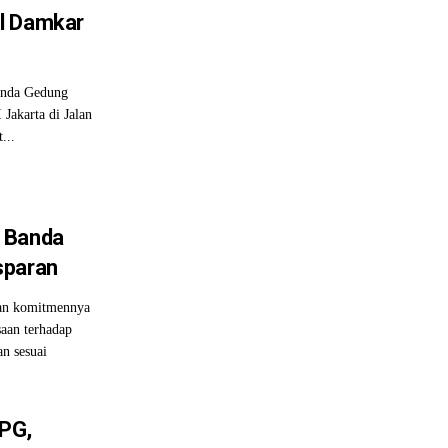
l Damkar
nda Gedung
Jakarta di Jalan
...
 Banda
sparan
an komitmennya
saan terhadap
an sesuai
PG,