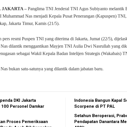
, JAKARTA –
Panglima TNI Jenderal TNI Agus Subiyanto melantik B
NI Muhammad Nas menjadi Kepala Pusat Penerangan (Kapuspen) TNI,
kap, Jakarta Timur, Kamis (21/5).
 pers resmi Puspen TNI yang diterima di Jakarta, Jumat (22/5), dijela
as dilantik menggantikan Mayjen TNI Aulia Dwi Nasrullah yang di
nugasan sebagai Wakil Kepala Badan Intelijen Strategis (Wakabais) T
s bukan satu-satunya yang dilantik dalam jabatan baru.
penda DKI Jakarta
Indonesia Bangun Kapal S
 100 Personel Damkar
Scorpene di PT PAL
n
Setahun Beroperasi, Pra
ikan Proses Pemeriksaan
Pendapatan Danantara Mel