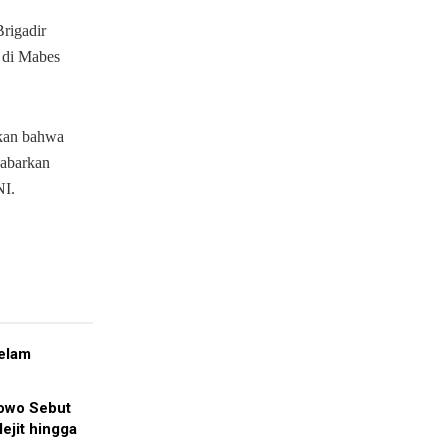
rigadir
 di Mabes
skan bahwa
kabarkan
NI.
elam
bowo Sebut
ejit hingga