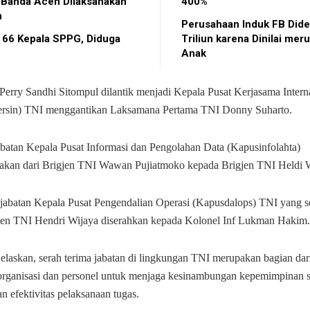
 Banda Aceh Dilaksanakan
400%
n
Perusahaan Induk FB Did
 66 Kepala SPPG, Diduga
Triliun karena Dinilai mer
Anak
 Perry Sandhi Sitompul dilantik menjadi Kepala Pusat Kerjasama Intern
ersin) TNI menggantikan Laksamana Pertama TNI Donny Suharto.
jabatan Kepala Pusat Informasi dan Pengolahan Data (Kapusinfolahta)
makan dari Brigjen TNI Wawan Pujiatmoko kepada Brigjen TNI Heldi W
 jabatan Kepala Pusat Pengendalian Operasi (Kapusdalops) TNI yang 
gjen TNI Hendri Wijaya diserahkan kepada Kolonel Inf Lukman Hakim.
laskan, serah terima jabatan di lingkungan TNI merupakan bagian da
rganisasi dan personel untuk menjaga kesinambungan kepemimpinan s
 efektivitas pelaksanaan tugas.