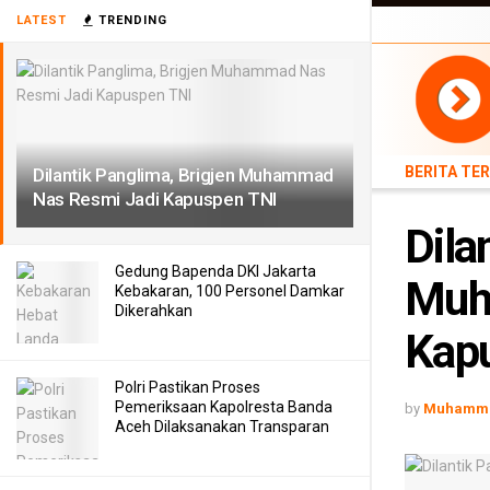
LATEST
TRENDING
BERITA TERB
BERITA TE
Dilantik Panglima, Brigjen Muhammad
Nas Resmi Jadi Kapuspen TNI
Dila
Gedung Bapenda DKI Jakarta
Muh
Kebakaran, 100 Personel Damkar
Dikerahkan
Kap
Polri Pastikan Proses
Pemeriksaan Kapolresta Banda
by
Muhamma
Aceh Dilaksanakan Transparan