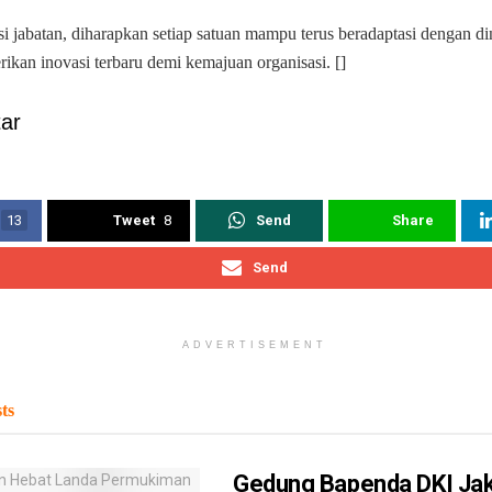
si jabatan, diharapkan setiap satuan mampu terus beradaptasi dengan d
ikan inovasi terbaru demi kemajuan organisasi. []
ar
13
Tweet
8
Send
Share
Send
ADVERTISEMENT
ts
Gedung Bapenda DKI Jak