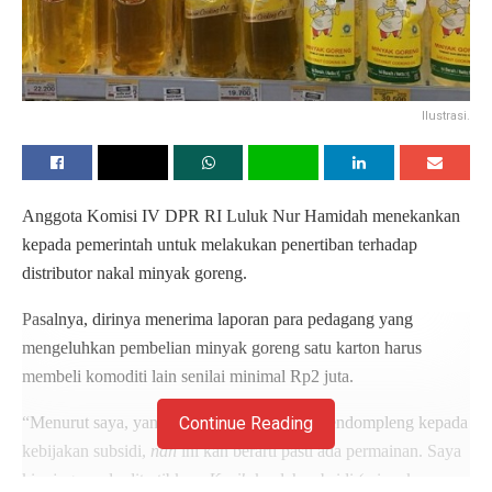
Ilustrasi.
Anggota Komisi IV DPR RI Luluk Nur Hamidah menekankan
kepada pemerintah untuk melakukan penertiban terhadap
distributor nakal minyak goreng.
Pasalnya, dirinya menerima laporan para pedagang yang
mengeluhkan pembelian minyak goreng satu karton harus
membeli komoditi lain senilai minimal Rp2 juta.
“Menurut saya, yang ini akal-akalan yang mendompleng kepada
Continue Reading
kebijakan subsidi,
nah
ini kan berarti pasti ada permainan. Saya
kira juga perlu ditertibkan.
Kasih
-kanlah subsidi (minyak