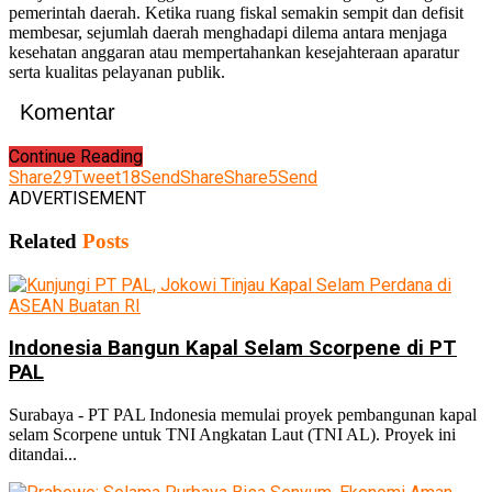
pemerintah daerah. Ketika ruang fiskal semakin sempit dan defisit
membesar, sejumlah daerah menghadapi dilema antara menjaga
kesehatan anggaran atau mempertahankan kesejahteraan aparatur
serta kualitas pelayanan publik.
Komentar
Continue Reading
Share
29
Tweet
18
Send
Share
Share
5
Send
ADVERTISEMENT
Related
Posts
Indonesia Bangun Kapal Selam Scorpene di PT
PAL
Surabaya - PT PAL Indonesia memulai proyek pembangunan kapal
selam Scorpene untuk TNI Angkatan Laut (TNI AL). Proyek ini
ditandai...