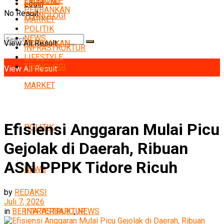
EKONOMI
LIFESTYLE
EKONOMI
Login
PERBANKAN
No Result
TEKNOLOGI
MARKET
POLITIK
NEWS
View All Result
PERBANKAN
INFRASTRUKTUR
No Result
LIFESTYLE
TEKNOLOGI
View All Result
MARKET
Efisiensi Anggaran Mulai Picu
POLITIK
Gejolak di Daerah, Ribuan
ASN PPPK Tidore Ricuh
NEWS
by
REDAKSI
Juli 7, 2026
INFRASTRUKTUR
in
BERITA TERBARU
,
NEWS