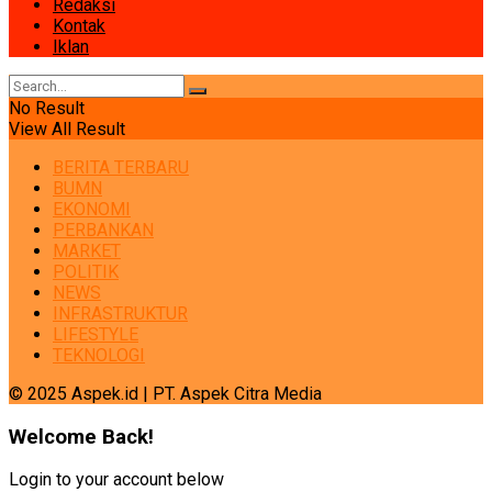
Redaksi
Kontak
Iklan
No Result
View All Result
BERITA TERBARU
BUMN
EKONOMI
PERBANKAN
MARKET
POLITIK
NEWS
INFRASTRUKTUR
LIFESTYLE
TEKNOLOGI
© 2025 Aspek.id | PT. Aspek Citra Media
Welcome Back!
Login to your account below