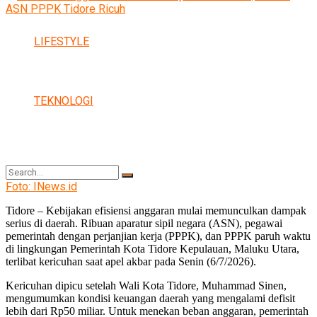
LIFESTYLE
TEKNOLOGI
Foto: INews.id
Tidore – Kebijakan efisiensi anggaran mulai memunculkan dampak
serius di daerah. Ribuan aparatur sipil negara (ASN), pegawai
No Result
pemerintah dengan perjanjian kerja (PPPK), dan PPPK paruh waktu
di lingkungan Pemerintah Kota Tidore Kepulauan, Maluku Utara,
terlibat kericuhan saat apel akbar pada Senin (6/7/2026).
Kericuhan dipicu setelah Wali Kota Tidore, Muhammad Sinen,
View All Result
mengumumkan kondisi keuangan daerah yang mengalami defisit
lebih dari Rp50 miliar. Untuk menekan beban anggaran, pemerintah