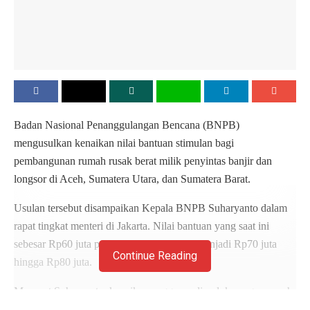
Badan Nasional Penanggulangan Bencana (BNPB)
mengusulkan kenaikan nilai bantuan stimulan bagi
pembangunan rumah rusak berat milik penyintas banjir dan
longsor di Aceh, Sumatera Utara, dan Sumatera Barat.
Usulan tersebut disampaikan Kepala BNPB Suharyanto dalam
rapat tingkat menteri di Jakarta. Nilai bantuan yang saat ini
sebesar Rp60 juta per unit diusulkan naik menjadi Rp70 juta
Continue Reading
hingga Rp80 juta.
Menurut Suharyanto, kenaikan anggaran diperlukan agar rumah
yang dibangun tidak hanya layak huni, tetapi juga lebih aman