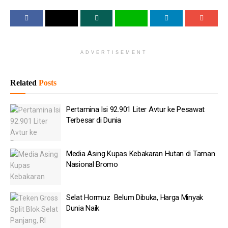
dan memiliki ketahanan yang lebih baik terhadap risiko bencana
di masa mendatang.
Baca
Juga
ADVERTISEMENT
Pertamina Isi 92.901 Liter Avtur ke Pesawat Terbesar di
Related
Posts
Dunia
Media Asing Kupas Kebakaran Hutan di Taman Nasional
Pertamina Isi 92.901 Liter Avtur ke Pesawat
Bromo
Terbesar di Dunia
Selat Hormuz Belum Dibuka, Harga Minyak Dunia Naik
Media Asing Kupas Kebakaran Hutan di Taman
Politikus: Wajar Elektabilitas Prabowo Tinggi
Nasional Bromo
100 Sekolah Rakyat Beroperasi pada Akhir Agustus
Zulhas Akui Ada Program Pemerintah Belum Optimal
Selat Hormuz Belum Dibuka, Harga Minyak
Dunia Naik
Usulan itu muncul setelah BNPB melakukan evaluasi terhadap