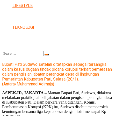
LIFESTYLE
TEKNOLOGI
Bupati Pati Sudewo setelah ditetapkan sebagai tersangka
dalam kasus dugaan tindak pidana korupsi terkait pemerasan
dalam pengisian jabatan perangkat desa di lingkungan
No Result
Pemerintah Kabupaten Pati, Selasa (20/1).
(Antara/Muhammad Adimaja)
ASPEK.ID, JAKARTA –
Mantan Bupati Pati, Sudewo, didakwa
View All Result
melakukan praktik jual beli jabatan dalam pengisian perangkat desa
di Kabupaten Pati. Dalam perkara yang ditangani Komisi
Pemberantasan Korupsi (KPK) itu, Sudewo disebut memperoleh
keuntungan bersama tiga kepala desa dengan total mencapai Rp