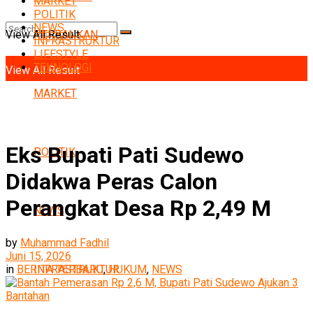
MARKET
POLITIK
NEWS
View All Result
PERBANKAN
INFRASTRUKTUR
No Result
LIFESTYLE
TEKNOLOGI
View All Result
MARKET
Eks Bupati Pati Sudewo
POLITIK
Didakwa Peras Calon
Perangkat Desa Rp 2,49 M
NEWS
by
Muhammad Fadhil
Juni 15, 2026
INFRASTRUKTUR
in
BERITA TERBARU
,
HUKUM
,
NEWS