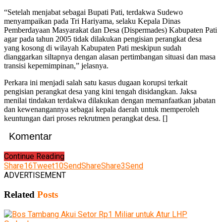
“Setelah menjabat sebagai Bupati Pati, terdakwa Sudewo
menyampaikan pada Tri Hariyama, selaku Kepala Dinas
Pemberdayaan Masyarakat dan Desa (Dispermades) Kabupaten Pati
agar pada tahun 2005 tidak dilakukan pengisian perangkat desa
yang kosong di wilayah Kabupaten Pati meskipun sudah
dianggarkan siltapnya dengan alasan pertimbangan situasi dan masa
transisi kepemimpinan,” jelasnya.
Perkara ini menjadi salah satu kasus dugaan korupsi terkait
pengisian perangkat desa yang kini tengah disidangkan. Jaksa
menilai tindakan terdakwa dilakukan dengan memanfaatkan jabatan
dan kewenangannya sebagai kepala daerah untuk memperoleh
keuntungan dari proses rekrutmen perangkat desa. []
Komentar
Continue Reading
Share
16
Tweet
10
Send
Share
Share
3
Send
ADVERTISEMENT
Related
Posts