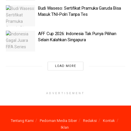
AFF Cup 2026: Indonesia Tak Punya Pilihan Selain
Budi Waseso: Sertifikat Pramuka Garuda Bisa
Kalahkan Singapura
Masuk TNI-Polri Tanpa Tes
Jumlah Penduduk Miskin di Aceh Hampir 714 Ribu Jiwa
AFF Cup 2026: Indonesia Tak Punya Pilihan
Setiap Kopdes Terima Fasilitas Senilai Rp 3 Miliar
Selain Kalahkan Singapura
Kemenkeu Ambil Alih Kepemilikan 60 persen saham di
Kereta Cepat Whoosh
LOAD MORE
Uang yang ditemukan di dalam brankas tersebut terdiri atas mata
uang rupiah, dolar Singapura, dan dolar Amerika Serikat.
Menurut Totok, setelah dikonversi ke rupiah, nilainya mendekati
Rp 60 miliar.
ADVERTISEMENT
“Kemudian untuk uang yang kita sita SGD 3.000… mohon
maaf, 3.130.000 dalam bentuk 100 SGD. Kemudian yang USD,
889.965 USD. Kemudian uang tunai Rp 259.159.000.
Tentang Kami
Pedoman Media Siber
Redaksi
Kontak
Kemudian kita konversi dalam bentuk rupiah kira-kira hampir
Iklan