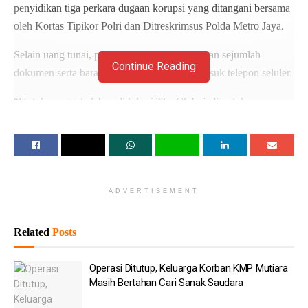
penyidikan tiga perkara dugaan korupsi yang ditangani bersama
oleh Kortas Tipikor Polri dan Ditreskrimsus Polda Metro Jaya.
Selain uang tunai, penyidik juga mengamankan sejumlah
Continue Reading
dokumen serta barang bukti elektronik, termasuk telepon seluler.
“Untuk penggeledahan di lokasi The Club, jadi untuk
penggeledahan di lokasi The Club kita telah melakukan
penyitaan beberapa dokumen dan beberapa elektronik termasuk
handphone,” ujar Kakortas Tipikor Polri, Irjen Totok
Suharyanto, di lokasi, Rabu (8/7/2026).
ADVERTISEMENT
Baca
Juga
Related
Posts
Operasi Ditutup, Keluarga Korban KMP Mutiara Masih
Bertahan Cari Sanak Saudara
Operasi Ditutup, Keluarga Korban KMP Mutiara
Budi Waseso: Sertifikat Pramuka Garuda Bisa Masuk
Masih Bertahan Cari Sanak Saudara
TNI-Polri Tanpa Tes