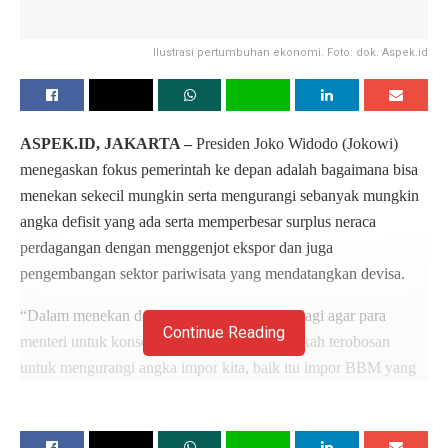
Ilustrasi pertumbuhan ekonomi. Foto: dok. Aspek.id
ASPEK.ID, JAKARTA –
Presiden Joko Widodo (Jokowi)
menegaskan fokus pemerintah ke depan adalah bagaimana bisa
menekan sekecil mungkin serta mengurangi sebanyak mungkin
angka defisit yang ada serta memperbesar surplus neraca
perdagangan dengan menggenjot ekspor dan juga
pengembangan sektor pariwisata yang mendatangkan devisa.
“Dalam menekan defisit saya mengingatkan lagi agar para
Continue Reading
menteri untuk konsentrasi pada langkah-langkah terobosan
untuk mengurangi angka impor kita, baik itu impor BBM yang
menjadi penyumbang defisit terbesar,” kata Presiden Jokowi saat
memberikan pengantar pada Rapat Terbatas tentang Penguatan
Neraca Perdagangan di Kantor Presiden, Jakarta, Senin (11/11).