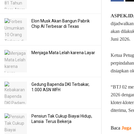
ASPEK.ID
Elon Musk Akan Bangun Pabrik
dijadwalkan
Chip AI Terbesar di Texas
akan dilakuk
Juni 2026.
Menjaga Mata Lelah karena Layar
Ketua Petug
perpindahan
disiapkan o
Gedung Bapenda DKI Terbakar,
“BTJ 02 men
1.000 ASN WFH
2026 dengan
kloter-klote
diterima, Se
Pensiun Tak Cukup Biayai Hidup,
Lansia Terus Bekerja
Baca
Juga