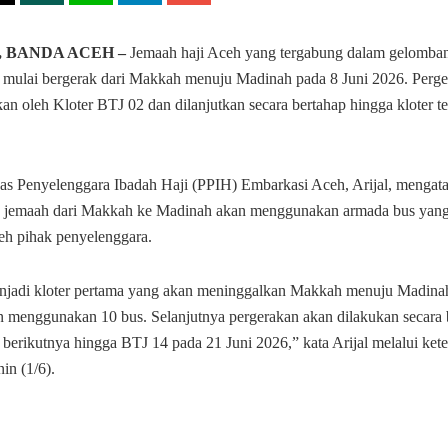
, BANDA ACEH –
Jemaah haji Aceh yang tergabung dalam gelomban
 mulai bergerak dari Makkah menuju Madinah pada 8 Juni 2026. Perg
an oleh Kloter BTJ 02 dan dilanjutkan secara bertahap hingga kloter t
as Penyelenggara Ibadah Haji (PPIH) Embarkasi Aceh, Arijal, mengat
 jemaah dari Makkah ke Madinah akan menggunakan armada bus yang
leh pihak penyelenggara.
jadi kloter pertama yang akan meninggalkan Makkah menuju Madinah
 menggunakan 10 bus. Selanjutnya pergerakan akan dilakukan secara 
r berikutnya hingga BTJ 14 pada 21 Juni 2026,” kata Arijal melalui ke
nin (1/6).