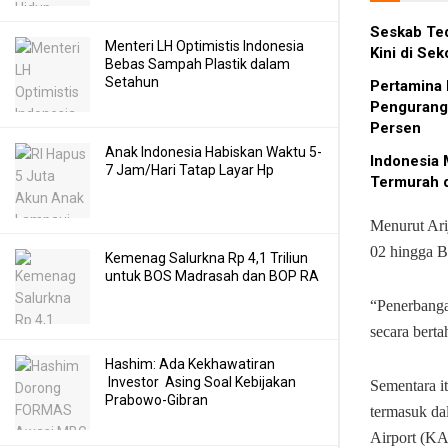
Seskab Ted
Menteri LH Optimistis Indonesia
Kini di Sek
Bebas Sampah Plastik dalam
Setahun
Pertamina 
Pengurang
Persen
Anak Indonesia Habiskan Waktu 5-
Indonesia 
7 Jam/Hari Tatap Layar Hp
Termurah d
Menurut Ari
02 hingga B
Kemenag Salurkna Rp 4,1 Triliun
untuk BOS Madrasah dan BOP RA
“Penerbanga
secara berta
Hashim: Ada Kekhawatiran
Investor Asing Soal Kebijakan
Sementara i
Prabowo-Gibran
termasuk da
Airport (KA