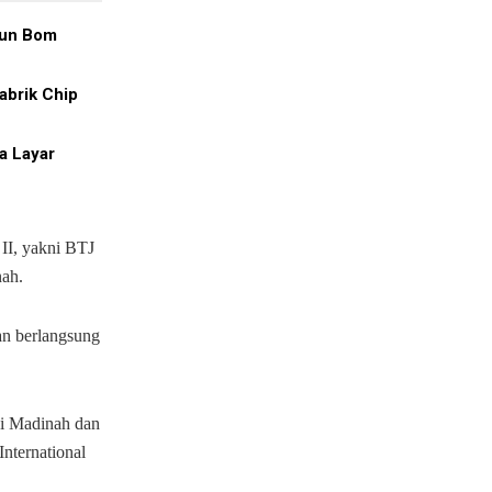
hun Bom
abrik Chip
a Layar
II, yakni BTJ
nah.
an berlangsung
ui Madinah dan
nternational