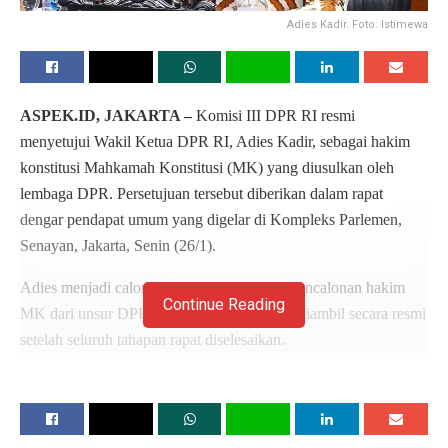
Adies Kadir. Foto: Istimewa
ASPEK.ID, JAKARTA –
Komisi III DPR RI resmi
menyetujui Wakil Ketua DPR RI, Adies Kadir, sebagai hakim
konstitusi Mahkamah Konstitusi (MK) yang diusulkan oleh
lembaga DPR. Persetujuan tersebut diberikan dalam rapat
dengar pendapat umum yang digelar di Kompleks Parlemen,
Senayan, Jakarta, Senin (26/1).
Adies menjadi calon tunggal dalam proses pencalonan hakim
Continue Reading
MK dari unsur DPR. Keputusan Komisi III diambil secara resmi
setelah seluruh tahapan rapat diselesaikan.
Ketua Komisi III DPR RI, Habiburokhman, menyampaikan
persetujuan tersebut dalam forum rapat.