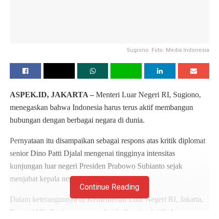
Sugiono. Foto: Media Indonesia
ASPEK.ID, JAKARTA –
Menteri Luar Negeri RI, Sugiono,
menegaskan bahwa Indonesia harus terus aktif membangun
hubungan dengan berbagai negara di dunia.
Pernyataan itu disampaikan sebagai respons atas kritik diplomat
senior Dino Patti Djalal mengenai tingginya intensitas
kunjungan luar negeri Presiden Prabowo Subianto sejak
menjabat kepala negara.
Continue Reading
Dalam keterangannya di Kementerian Luar Negeri RI, Jakarta,
Kamis (4/6), Sugiono menyambut baik setiap kritik dan