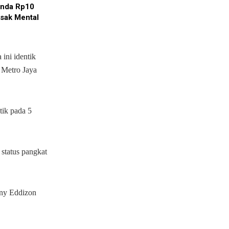
enda Rp10
usak Mental
ini identik
 Metro Jaya
tik pada 5
 status pangkat
nny Eddizon