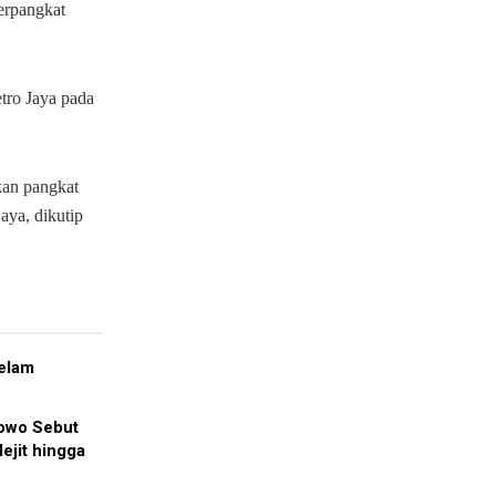
berpangkat
tro Jaya pada
kan pangkat
jaya, dikutip
elam
bowo Sebut
ejit hingga