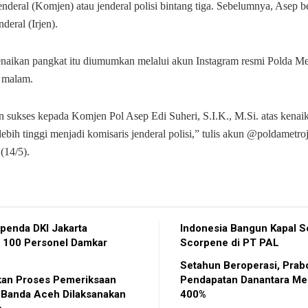
nderal (Komjen) atau jenderal polisi bintang tiga. Sebelumnya, Asep 
deral (Irjen).
enaikan pangkat itu diumumkan melalui akun Instagram resmi Polda Me
 malam.
n sukses kepada Komjen Pol Asep Edi Suheri, S.I.K., M.Si. atas kenai
 lebih tinggi menjadi komisaris jenderal polisi,” tulis akun @poldametro
(14/5).
penda DKI Jakarta
Indonesia Bangun Kapal S
 100 Personel Damkar
Scorpene di PT PAL
n
Setahun Beroperasi, Pra
ikan Proses Pemeriksaan
Pendapatan Danantara Mel
 Banda Aceh Dilaksanakan
400%