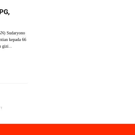
PG,
BGN) Sudaryono
tian kepada 66
gizi...
NT