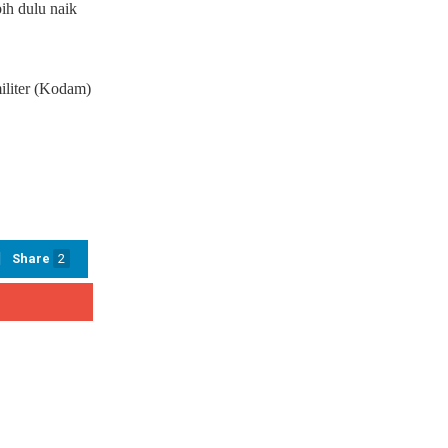
ih dulu naik
iliter (Kodam)
Share
2