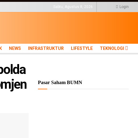
KTUR
LIFESTYLE
TEKNOLOGI
Sabtu, Agustus 8, 2026
Login
K
NEWS
INFRASTRUKTUR
LIFESTYLE
TEKNOLOGI
polda
omjen
Pasar Saham BUMN