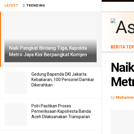
LATEST
TRENDING
BERITA TERB
BERITA TE
Naik Pangkat Bintang Tiga, Kapolda
Metro Jaya Kini Berpangkat Komjen
Naik
Gedung Bapenda DKI Jakarta
Metr
Kebakaran, 100 Personel Damkar
Dikerahkan
by
Muhamma
Polri Pastikan Proses
Pemeriksaan Kapolresta Banda
Aceh Dilaksanakan Transparan