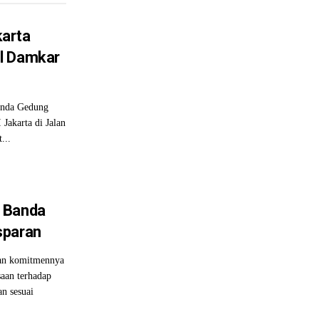
arta
l Damkar
nda Gedung
Jakarta di Jalan
...
 Banda
sparan
an komitmennya
saan terhadap
an sesuai