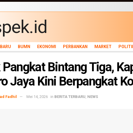
ARU
BUMN
EKONOMI
PERBANKAN
MARKET
POLITIK
NEWS
INFRASTRU
RBARU
BUMN
EKONOMI
PERBANKAN
MARKET
POLITI
 Pangkat Bintang Tiga, Ka
o Jaya Kini Berpangkat K
d Fadhil
Mei 14, 2026
in
BERITA TERBARU
,
NEWS