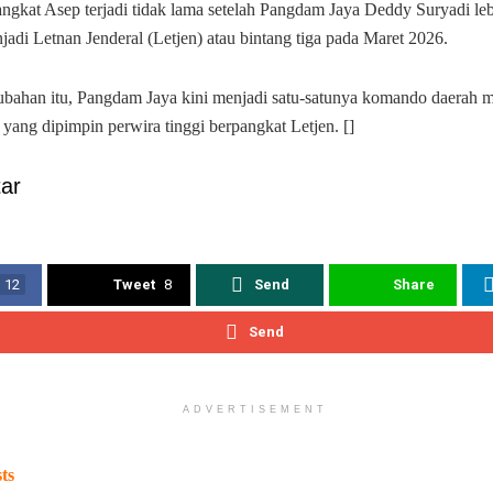
ngkat Asep terjadi tidak lama setelah Pangdam Jaya Deddy Suryadi leb
adi Letnan Jenderal (Letjen) atau bintang tiga pada Maret 2026.
bahan itu, Pangdam Jaya kini menjadi satu-satunya komando daerah m
 yang dipimpin perwira tinggi berpangkat Letjen. []
ar
12
Tweet
8
Send
Share
Send
ADVERTISEMENT
ts