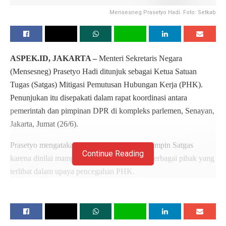
Mensesneg Prasetyo Hadi. Foto: Setkab
ASPEK.ID, JAKARTA –
Menteri Sekretaris Negara
(Mensesneg) Prasetyo Hadi ditunjuk sebagai Ketua Satuan
Tugas (Satgas) Mitigasi Pemutusan Hubungan Kerja (PHK).
Penunjukan itu disepakati dalam rapat koordinasi antara
pemerintah dan pimpinan DPR di kompleks parlemen, Senayan,
Jakarta, Jumat (26/6).
Prasetyo mengatakan dirinya dipercaya memimpin Satgas
Continue Reading
karena dinilai mampu menjadi penghubung berbagai pihak yang
terlibat dalam upaya pencegahan PHK.
“Semua bersepakat memohon kami untuk menjadi ketua Satgas
Mitigasi PHK oleh karena dianggap dapat menjembatani
berbagai pihak dan berbagai stakeholder (pemangku