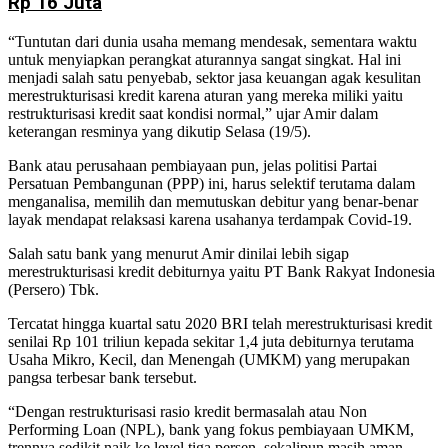
Rp 16 Juta
“Tuntutan dari dunia usaha memang mendesak, sementara waktu
untuk menyiapkan perangkat aturannya sangat singkat. Hal ini
menjadi salah satu penyebab, sektor jasa keuangan agak kesulitan
merestrukturisasi kredit karena aturan yang mereka miliki yaitu
restrukturisasi kredit saat kondisi normal,” ujar Amir dalam
keterangan resminya yang dikutip Selasa (19/5).
Bank atau perusahaan pembiayaan pun, jelas politisi Partai
Persatuan Pembangunan (PPP) ini, harus selektif terutama dalam
menganalisa, memilih dan memutuskan debitur yang benar-benar
layak mendapat relaksasi karena usahanya terdampak Covid-19.
Salah satu bank yang menurut Amir dinilai lebih sigap
merestrukturisasi kredit debiturnya yaitu PT Bank Rakyat Indonesia
(Persero) Tbk.
Tercatat hingga kuartal satu 2020 BRI telah merestrukturisasi kredit
senilai Rp 101 triliun kepada sekitar 1,4 juta debiturnya terutama
Usaha Mikro, Kecil, dan Menengah (UMKM) yang merupakan
pangsa terbesar bank tersebut.
“Dengan restrukturisasi rasio kredit bermasalah atau Non
Performing Loan (NPL), bank yang fokus pembiayaan UMKM,
trennya sedikit naik ke level tiga persen, sekalipun masih aman