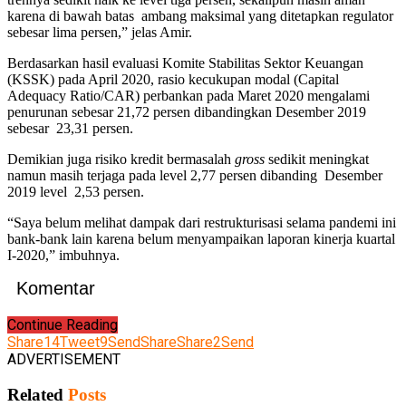
karena di bawah batas ambang maksimal yang ditetapkan regulator
sebesar lima persen,” jelas Amir.
Berdasarkan hasil evaluasi Komite Stabilitas Sektor Keuangan
(KSSK) pada April 2020, rasio kecukupan modal (Capital
Adequacy Ratio/CAR) perbankan pada Maret 2020 mengalami
penurunan sebesar 21,72 persen dibandingkan Desember 2019
sebesar 23,31 persen.
Demikian juga risiko kredit bermasalah
gross
sedikit meningkat
namun masih terjaga pada level 2,77 persen dibanding Desember
2019 level 2,53 persen.
“Saya belum melihat dampak dari restrukturisasi selama pandemi ini
bank-bank lain karena belum menyampaikan laporan kinerja kuartal
I-2020,” imbuhnya.
Komentar
Continue Reading
Share
14
Tweet
9
Send
Share
Share
2
Send
ADVERTISEMENT
Related
Posts