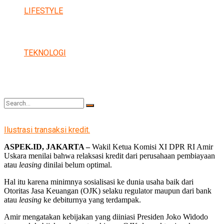
LIFESTYLE
TEKNOLOGI
Ilustrasi transaksi kredit.
No Result
ASPEK.ID, JAKARTA –
Wakil Ketua Komisi XI DPR RI Amir
Uskara menilai bahwa relaksasi kredit dari perusahaan pembiayaan
atau
leasing
dinilai belum optimal.
Hal itu karena minimnya sosialisasi ke dunia usaha baik dari
View All Result
Otoritas Jasa Keuangan (OJK) selaku regulator maupun dari bank
atau
leasing
ke debiturnya yang terdampak.
Amir mengatakan kebijakan yang diiniasi Presiden Joko Widodo