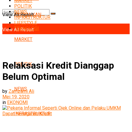
MARKET
POLITIK
NEWS
View All Result
PERBANKAN
INFRASTRUKTUR
No Result
LIFESTYLE
TEKNOLOGI
View All Result
MARKET
Relaksasi Kredit Dianggap
POLITIK
Belum Optimal
NEWS
by
Zamzami Ali
Mei 19, 2020
in
EKONOMI
INFRASTRUKTUR