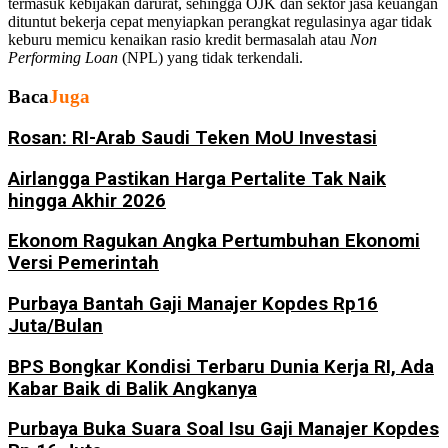
termasuk kebijakan darurat, sehingga OJK dan sektor jasa keuangan
dituntut bekerja cepat menyiapkan perangkat regulasinya agar tidak
keburu memicu kenaikan rasio kredit bermasalah atau
Non
Performing Loan
(NPL) yang tidak terkendali.
Baca
Juga
Rosan: RI-Arab Saudi Teken MoU Investasi
Airlangga Pastikan Harga Pertalite Tak Naik
hingga Akhir 2026
Ekonom Ragukan Angka Pertumbuhan Ekonomi
Versi Pemerintah
Purbaya Bantah Gaji Manajer Kopdes Rp16
Juta/Bulan
BPS Bongkar Kondisi Terbaru Dunia Kerja RI, Ada
Kabar Baik di Balik Angkanya
Purbaya Buka Suara Soal Isu Gaji Manajer Kopdes