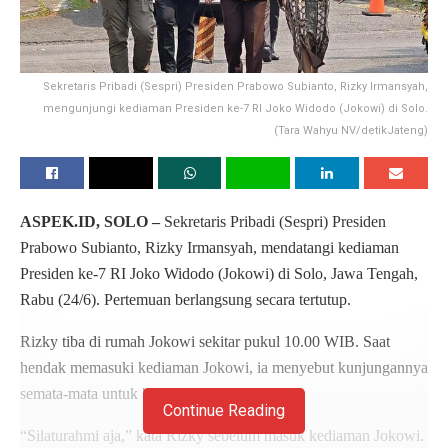
Sekretaris Pribadi (Sespri) Presiden Prabowo Subianto, Rizky Irmansyah,
mengunjungi kediaman Presiden ke-7 RI Joko Widodo (Jokowi) di Solo.
(Tara Wahyu NV/detikJateng)
ASPEK.ID, SOLO –
Sekretaris Pribadi (Sespri) Presiden
Prabowo Subianto, Rizky Irmansyah, mendatangi kediaman
Presiden ke-7 RI Joko Widodo (Jokowi) di Solo, Jawa Tengah,
Rabu (24/6). Pertemuan berlangsung secara tertutup.
Rizky tiba di rumah Jokowi sekitar pukul 10.00 WIB. Saat
hendak memasuki kediaman Jokowi, ia menyebut kunjungannya
semata-mata untuk bersilaturahmi.
Continue Reading
“Silaturahmi aja,” kata Rizky sebelum masuk kediaman Jokowi.