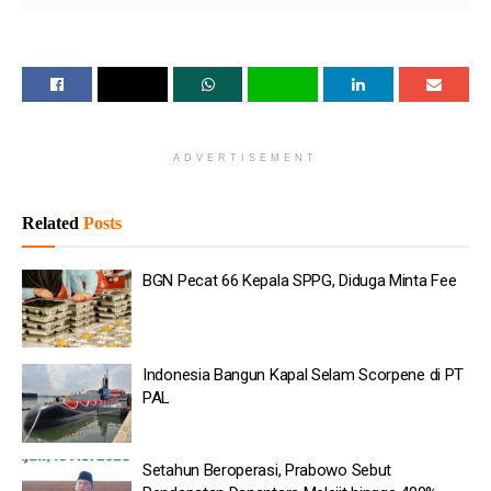
Baca
Juga
BGN Pecat 66 Kepala SPPG, Diduga Minta Fee
Indonesia Bangun Kapal Selam Scorpene di PT PAL
ADVERTISEMENT
Setahun Beroperasi, Prabowo Sebut Pendapatan
Danantara Melejit hingga 400%
Related
Posts
Perusahaan Induk FB Didenda Rp10 Triliun karena Dinilai
merusak Mental Anak
BGN Pecat 66 Kepala SPPG, Diduga Minta Fee
Korut Tolak Ide Prabowo Buka Dialog dengan Korsel
Rosan: Danantara Ditawarkan Kelola Bersama Bandara
Madinah
Indonesia Bangun Kapal Selam Scorpene di PT
PAL
Pertemuan antara Rizky dan Jokowi berlangsung sekitar 23
menit. Dalam kunjungan tersebut, Rizky juga terlihat membawa
Setahun Beroperasi, Prabowo Sebut