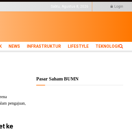
KTUR
LIFESTYLE
TEKNOLOGI
Sabtu, Agustus 8, 2026
Login
K
NEWS
INFRASTRUKTUR
LIFESTYLE
TEKNOLOGI
Pasar Saham BUMN
rena
alam pengajuan,
et ke