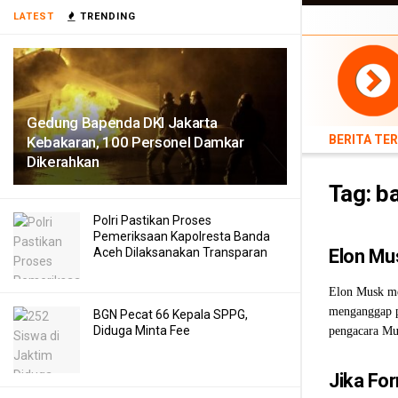
LATEST
TRENDING
BERITA TERB
Gedung Bapenda DKI Jakarta
BERITA TE
Kebakaran, 100 Personel Damkar
Dikerahkan
Tag:
ba
Polri Pastikan Proses
Pemeriksaan Kapolresta Banda
Aceh Dilaksanakan Transparan
Elon Mus
Elon Musk men
menganggap p
BGN Pecat 66 Kepala SPPG,
Diduga Minta Fee
pengacara Mu
Jika Fo