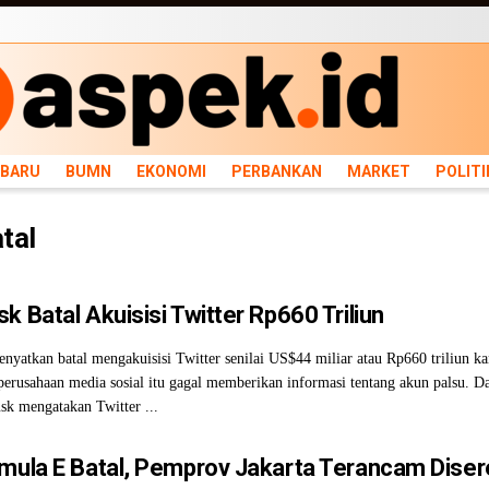
ARU
BUMN
EKONOMI
PERBANKAN
MARKET
POLITIK
NEWS
INFRASTRU
RBARU
BUMN
EKONOMI
PERBANKAN
MARKET
POLITI
tal
k Batal Akuisisi Twitter Rp660 Triliun
yatkan batal mengakuisisi Twitter senilai US$44 miliar atau Rp660 triliun ka
erusahaan media sosial itu gagal memberikan informasi tentang akun palsu. D
sk mengatakan Twitter ...
rmula E Batal, Pemprov Jakarta Terancam Diser