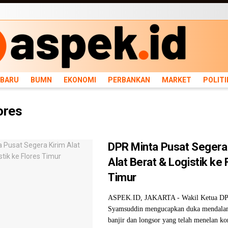
ARU
BUMN
EKONOMI
PERBANKAN
MARKET
POLITIK
NEWS
INFRASTRU
RBARU
BUMN
EKONOMI
PERBANKAN
MARKET
POLITI
ores
DPR Minta Pusat Segera 
Alat Berat & Logistik ke 
Timur
ASPEK.ID, JAKARTA - Wakil Ketua DP
Syamsuddin mengucapkan duka mendalam
banjir dan longsor yang telah menelan ko