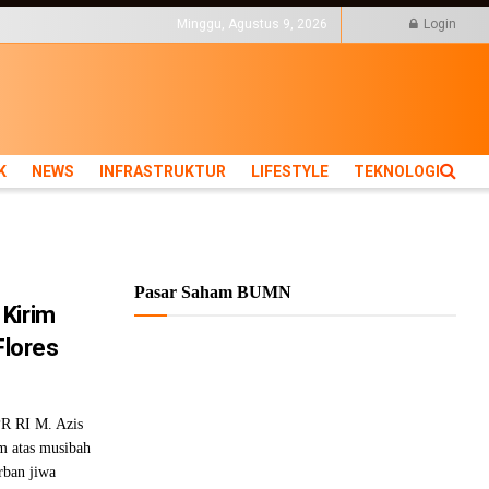
KTUR
LIFESTYLE
Minggu, Agustus 9, 2026
Login
K
NEWS
INFRASTRUKTUR
LIFESTYLE
TEKNOLOGI
Pasar Saham BUMN
Kirim
Flores
R RI M. Azis
 atas musibah
rban jiwa