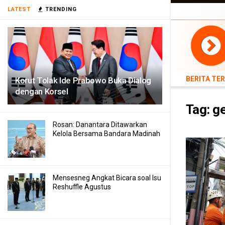
BERITA TERB
LATEST
TRENDING
TEKNOLOGI
BERITA TE
Korut Tolak Ide Prabowo Buka Dialog
dengan Korsel
Tag:
g
Rosan: Danantara Ditawarkan
Kelola Bersama Bandara Madinah
Mensesneg Angkat Bicara soal Isu
Reshuffle Agustus