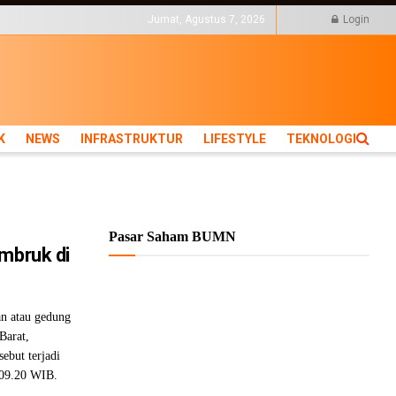
KTUR
LIFESTYLE
Jumat, Agustus 7, 2026
Login
K
NEWS
INFRASTRUKTUR
LIFESTYLE
TEKNOLOGI
Pasar Saham BUMN
Ambruk di
 atau gedung
Barat,
sebut terjadi
l 09.20 WIB.