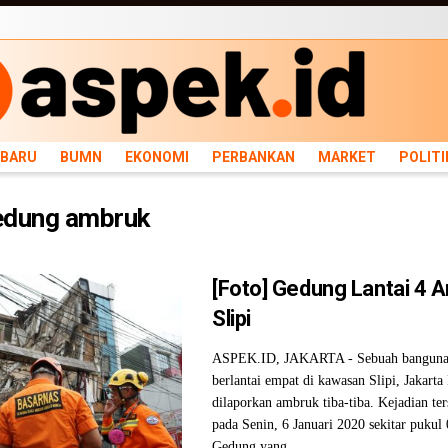
ARU
BUMN
EKONOMI
PERBANKAN
MARKET
POLITIK
NEWS
INFRASTRU
RBARU
BUMN
EKONOMI
PERBANKAN
MARKET
POLITI
edung ambruk
[Foto] Gedung Lantai 4 
Slipi
ASPEK.ID, JAKARTA - Sebuah bangunan
berlantai empat di kawasan Slipi, Jakarta 
dilaporkan ambruk tiba-tiba. Kejadian ter
pada Senin, 6 Januari 2020 sekitar puku
Gedung yang ...