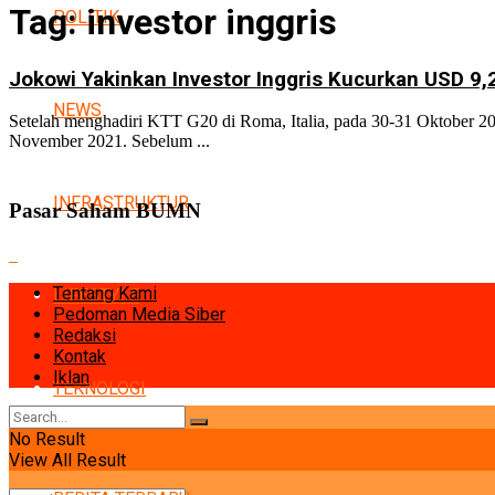
Tag:
investor inggris
POLITIK
Jokowi Yakinkan Investor Inggris Kucurkan USD 9,2
NEWS
Setelah menghadiri KTT G20 di Roma, Italia, pada 30-31 Oktober 2
November 2021. Sebelum ...
INFRASTRUKTUR
Pasar Saham BUMN
Tentang Kami
LIFESTYLE
Pedoman Media Siber
Redaksi
Kontak
Iklan
TEKNOLOGI
No Result
View All Result