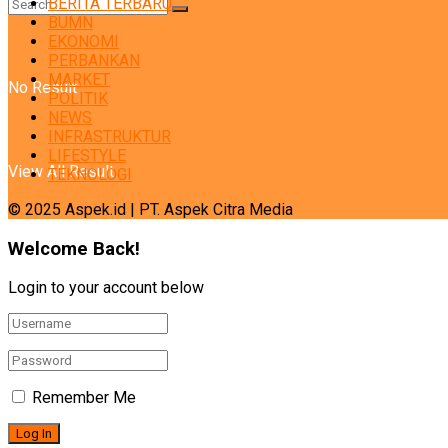
BERITA TERBARU
BUMN
EKONOMI
PERBANKAN
MARKET
No Result
POLITIK
NEWS
INFRASTRUKTUR
LIFESTYLE
View All Result
TEKNOLOGI
© 2025 Aspek.id | PT. Aspek Citra Media
Welcome Back!
Login to your account below
Remember Me