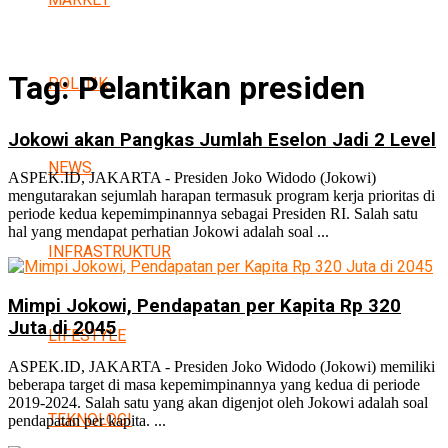
Tag:
Pelantikan presiden
POLITIK
Jokowi akan Pangkas Jumlah Eselon Jadi 2 Level
NEWS
ASPEK.ID, JAKARTA - Presiden Joko Widodo (Jokowi)
mengutarakan sejumlah harapan termasuk program kerja prioritas di
periode kedua kepemimpinannya sebagai Presiden RI. Salah satu
hal yang mendapat perhatian Jokowi adalah soal ...
INFRASTRUKTUR
Mimpi Jokowi, Pendapatan per Kapita Rp 320
Juta di 2045
LIFESTYLE
ASPEK.ID, JAKARTA - Presiden Joko Widodo (Jokowi) memiliki
beberapa target di masa kepemimpinannya yang kedua di periode
2019-2024. Salah satu yang akan digenjot oleh Jokowi adalah soal
TEKNOLOGI
pendapatan per kapita. ...