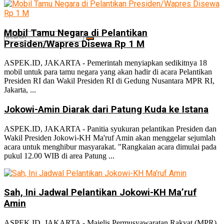
Mobil Tamu Negara di Pelantikan
Presiden/Wapres Disewa Rp 1 M
ASPEK.ID, JAKARTA - Pemerintah menyiapkan sedikitnya 18
mobil untuk para tamu negara yang akan hadir di acara Pelantikan
No Result
Presiden RI dan Wakil Presiden RI di Gedung Nusantara MPR RI,
Jakarta, ...
Jokowi-Amin Diarak dari Patung Kuda ke Istana
View All Result
ASPEK.ID, JAKARTA - Panitia syukuran pelantikan Presiden dan
Wakil Presiden Jokowi-KH Ma'ruf Amin akan menggelar sejumlah
acara untuk menghibur masyarakat. "Rangkaian acara dimulai pada
pukul 12.00 WIB di area Patung ...
Sah, Ini Jadwal Pelantikan Jokowi-KH Ma’ruf
Amin
ASPEK.ID, JAKARTA - Majelis Permusyawaratan Rakyat (MPR)