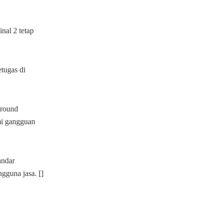
nal 2 tetap
tugas di
ground
mi gangguan
andar
gguna jasa. []