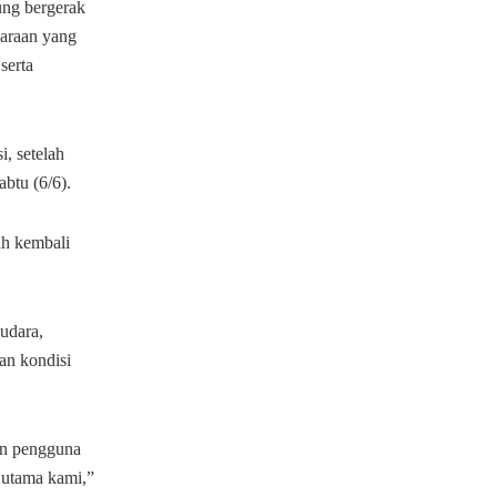
sung bergerak
daraan yang
serta
, setelah
abtu (6/6).
ah kembali
udara,
an kondisi
an pengguna
 utama kami,”