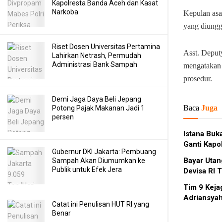
Kapolresta Banda Aceh dan Kasat
Narkoba
Kepulan asap
yang diungg
Riset Dosen Universitas Pertamina
Asst. Deput
Lahirkan Netrash, Permudah
Administrasi Bank Sampah
mengatakan 
prosedur.
Demi Jaga Daya Beli Jepang
Baca
Juga
Potong Pajak Makanan Jadi 1
persen
Istana Buk
Ganti Kapol
Gubernur DKI Jakarta: Pembuang
Bayar Utan
Sampah Akan Diumumkan ke
Publik untuk Efek Jera
Devisa RI 
Tim 9 Keja
Adriansyah
Catat ini Penulisan HUT RI yang
Benar