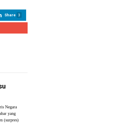
Share
3
su
is Negara
abar yang
n (surpres)