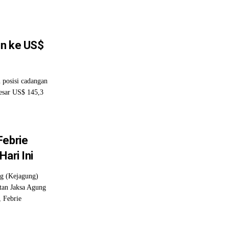
un ke US$
 posisi cadangan
besar US$ 145,3
Febrie
ari Ini
g (Kejagung)
tan Jaksa Agung
 Febrie