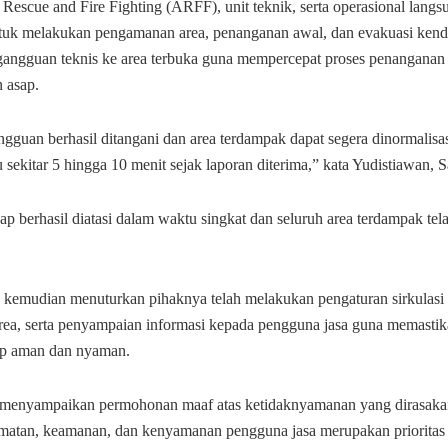
 Rescue and Fire Fighting (ARFF), unit teknik, serta operasional lang
ntuk melakukan pengamanan area, penanganan awal, dan evakuasi ken
angguan teknis ke area terbuka guna mempercepat proses penanganan 
 asap.
guan berhasil ditangani dan area terdampak dapat segera dinormalisasi
sekitar 5 hingga 10 menit sejak laporan diterima,” kata Yudistiawan, S
p berhasil diatasi dalam waktu singkat dan seluruh area terdampak tel
 kemudian menuturkan pihaknya telah melakukan pengaturan sirkulasi 
area, serta penyampaian informasi kepada pengguna jasa guna memastik
tap aman dan nyaman.
 menyampaikan permohonan maaf atas ketidaknyamanan yang dirasak
amatan, keamanan, dan kenyamanan pengguna jasa merupakan prioritas