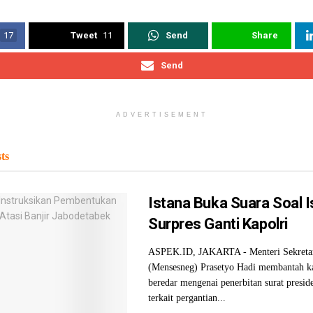
17
Tweet
11
Send
Share
Send
ADVERTISEMENT
ts
Istana Buka Suara Soal I
Surpres Ganti Kapolri
ASPEK.ID, JAKARTA - Menteri Sekretar
(Mensesneg) Prasetyo Hadi membantah k
beredar mengenai penerbitan surat preside
terkait pergantian...