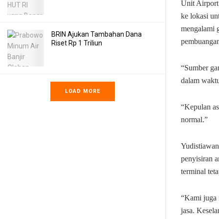
Unit Airport
ke lokasi u
mengalami g
BRIN Ajukan Tambahan Dana
pembuangan
Riset Rp 1 Triliun
“Sumber gang
dalam waktu 
LOAD MORE
“Kepulan asa
normal.”
Yudistiawan
penyisiran 
terminal te
“Kami juga
jasa. Kesel