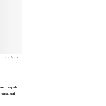
. [Foto: Kominfo]
imuti kepulan
 mengalami