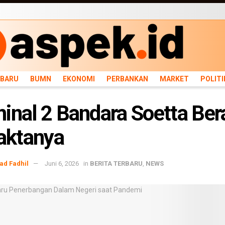
ARU
BUMN
EKONOMI
PERBANKAN
MARKET
POLITIK
NEWS
INFRASTRU
RBARU
BUMN
EKONOMI
PERBANKAN
MARKET
POLITI
inal 2 Bandara Soetta Ber
Faktanya
d Fadhil
Juni 6, 2026
in
BERITA TERBARU
,
NEWS