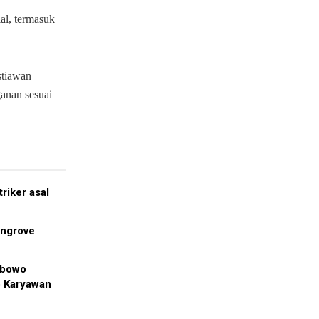
ial, termasuk
stiawan
anan sesuai
riker asal
angrove
abowo
p Karyawan