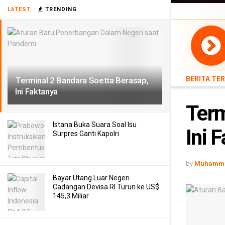
BERITA TERB
LATEST
TRENDING
TEKNOLOGI
BERITA TE
Terminal 2 Bandara Soetta Berasap,
Ini Faktanya
Term
Istana Buka Suara Soal Isu
Ini 
Surpres Ganti Kapolri
by
Muhamma
Bayar Utang Luar Negeri
Cadangan Devisa RI Turun ke US$
145,3 Miliar