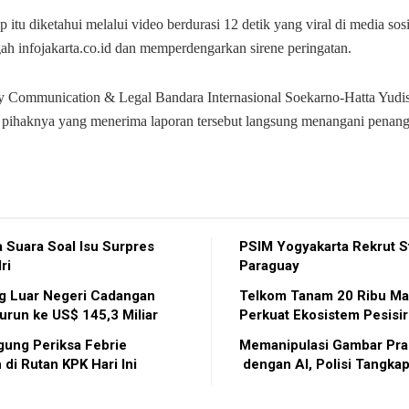
 itu diketahui melalui video berdurasi 12 detik yang viral di media sos
ah infojakarta.co.id dan memperdengarkan sirene peringatan.
y Communication & Legal Bandara Internasional Soekarno-Hatta Yudi
pihaknya yang menerima laporan tersebut langsung menangani penang
a Suara Soal Isu Surpres
PSIM Yogyakarta Rekrut St
ri
Paraguay
g Luar Negeri Cadangan
Telkom Tanam 20 Ribu M
Turun ke US$ 145,3 Miliar
Perkuat Ekosistem Pesisir
gung Periksa Febrie
Memanipulasi Gambar Pr
 di Rutan KPK Hari Ini
dengan AI, Polisi Tangka