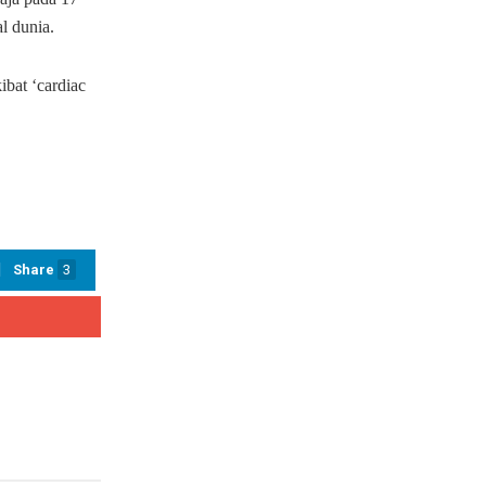
l dunia.
bat ‘cardiac
Share
3