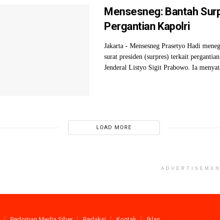
Mensesneg: Bantah Sur
Pergantian Kapolri
Jakarta - Mensesneg Prasetyo Hadi meneg
surat presiden (surpres) terkait pergantia
Jenderal Listyo Sigit Prabowo. Ia menyat
LOAD MORE
ADVERTISEME
Pedoman Media Siber
Redaksi
Kontak
Iklan