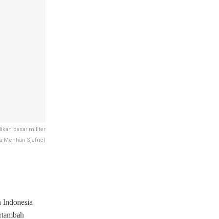
kan dasar militer
a Menhan Sjafrie)
 Indonesia
ertambah