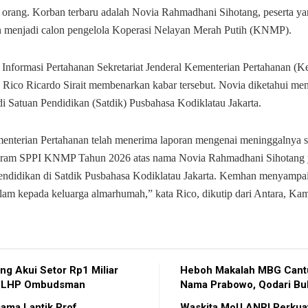
a orang. Korban terbaru adalah Novia Rahmadhani Sihotang, peserta y
n menjadi calon pengelola Koperasi Nelayan Merah Putih (KNMP).
 Informasi Pertahanan Sekretariat Jenderal Kementerian Pertahanan (
 Rico Ricardo Sirait membenarkan kabar tersebut. Novia diketahui men
di Satuan Pendidikan (Satdik) Pusbahasa Kodiklatau Jakarta.
enterian Pertahanan telah menerima laporan mengenai meninggalnya s
ogram SPPI KNMP Tahun 2026 atas nama Novia Rahmadhani Sihotang
endidikan di Satdik Pusbahasa Kodiklatau Jakarta. Kemhan menyampai
am kepada keluarga almarhumah,” kata Rico, dikutip dari Antara, Kami
g Akui Setor Rp1 Miliar
Heboh Makalah MBG Can
r LHP Ombudsman
Nama Prabowo, Qodari Bu
ama Lantik Prof
Waskita MoU ANRI Perkuat