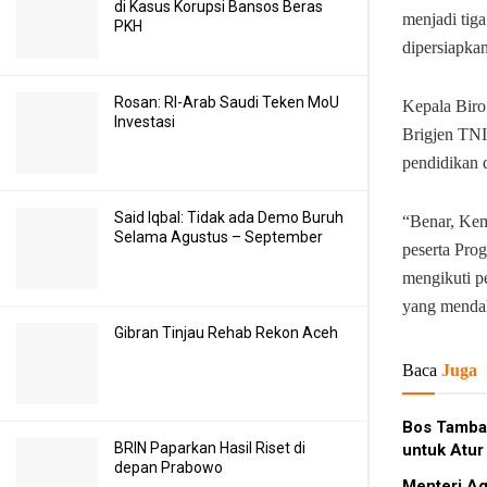
di Kasus Korupsi Bansos Beras
menjadi tig
PKH
dipersiapka
Rosan: RI-Arab Saudi Teken MoU
Kepala Biro
Investasi
Brigjen TNI
pendidikan 
Said Iqbal: Tidak ada Demo Buruh
“Benar, Kem
Selama Agustus – September
peserta Pr
mengikuti p
yang mendal
Gibran Tinjau Rehab Rekon Aceh
Baca
Juga
Bos Tamban
BRIN Paparkan Hasil Riset di
untuk Atu
depan Prabowo
Menteri Ag