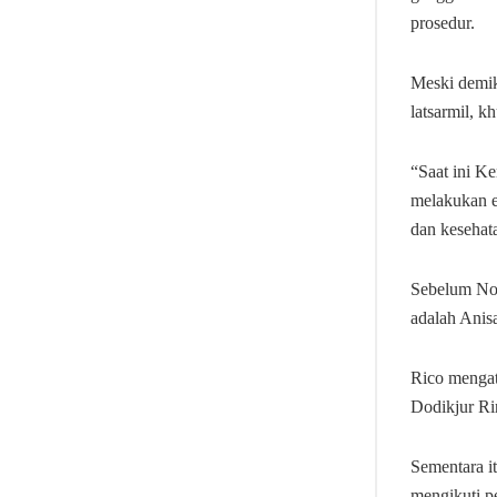
prosedur.
Meski demik
latsarmil, k
“Saat ini K
melakukan e
dan kesehata
Sebelum Nov
adalah Ani
Rico mengat
Dodikjur R
Sementara i
mengikuti p