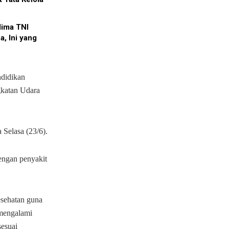
ima TNI
a, Ini yang
ndidikan
gkatan Udara
Selasa (23/6).
engan penyakit
esehatan guna
 mengalami
sesuai