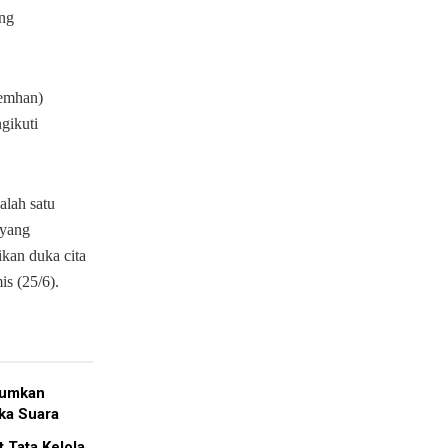
ang
Kemhan)
gikuti
alah satu
 yang
kan duka cita
s (25/6).
tumkan
ka Suara
 Tata Kelola