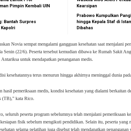
man Pimpin Kembali UIN
Kearsipan
Prabowo Kumpulkan Pangl
: Bantah Surpres
hingga Kepala Staf di Istan
 Kapolri
Dibahas
askan Novia sempat mengalami gangguan kesehatan saat menjalani pe
ada Senin (22/6). Peserta tersebut kemudian dibawa ke Rumah Sakit An
Antariksa untuk mendapatkan penanganan medis.
si kesehatannya terus menurun hingga akhirnya meninggal dunia pada 
n hasil pemeriksaan medis, kondisi kesehatan yang dialami berkaitan d
 (TB),” kata Rico.
o, seluruh peserta program sebelumnya telah menjalani pemeriksaan k
kesiapan fisik sebelum mengikuti pendidikan. Selain itu, peserta yang
sehatan selama pelatihan juga disebut telah mendapatkan penanganan 