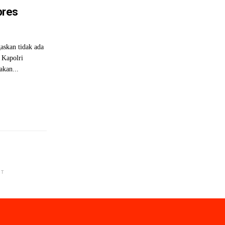
pres
askan tidak ada
n Kapolri
akan...
NT