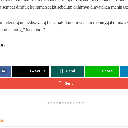
Ia sempat dirujuk ke rumah sakit sebelum akhirnya dinyatakan meningga
n keterangan medis, yang bersangkutan dinyatakan meninggal dunia aki
henti jantung,” katanya. []
ar
14
Tweet
9
Send
Share
Send
ADVERTISEMENT
ts