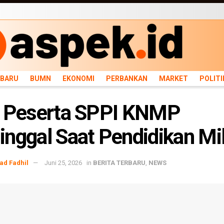
ARU
BUMN
EKONOMI
PERBANKAN
MARKET
POLITIK
NEWS
INFRASTRU
RBARU
BUMN
EKONOMI
PERBANKAN
MARKET
POLITI
a Peserta SPPI KNMP
nggal Saat Pendidikan Mil
d Fadhil
Juni 25, 2026
in
BERITA TERBARU
,
NEWS