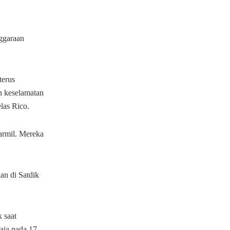
ggaraan
terus
n keselamatan
las Rico.
armil. Mereka
an di Satdik
 saat
aja pada 17