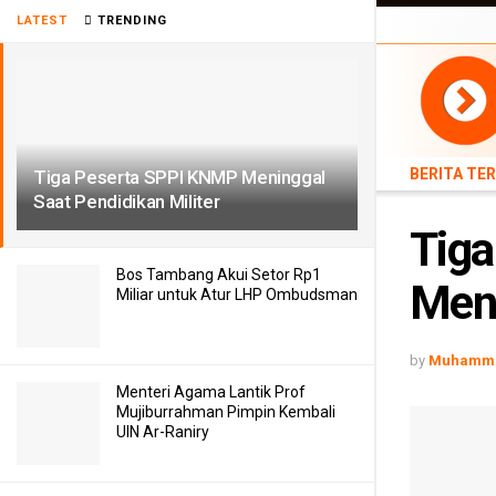
BERITA TERB
LATEST
TRENDING
TEKNOLOGI
BERITA TE
Tiga Peserta SPPI KNMP Meninggal
Saat Pendidikan Militer
Tig
Bos Tambang Akui Setor Rp1
Meni
Miliar untuk Atur LHP Ombudsman
by
Muhamma
Menteri Agama Lantik Prof
Mujiburrahman Pimpin Kembali
UIN Ar-Raniry