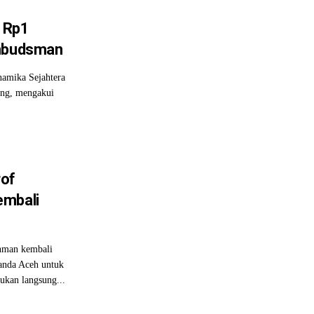
 Rp1
Ombudsman
amika Sejahtera
eng, mengakui
rof
embali
hman kembali
Banda Aceh untuk
ukan langsung...