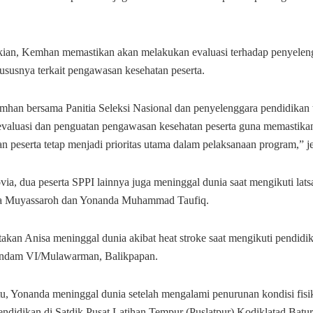
ian, Kemhan memastikan akan melakukan evaluasi terhadap penyelen
hususnya terkait pengawasan kesehatan peserta.
emhan bersama Panitia Seleksi Nasional dan penyelenggara pendidikan 
valuasi dan penguatan pengawasan kesehatan peserta guna memastika
n peserta tetap menjadi prioritas utama dalam pelaksanaan program,” je
ia, dua peserta SPPI lainnya juga meninggal dunia saat mengikuti lats
sa Muyassaroh dan Yonanda Muhammad Taufiq.
akan Anisa meninggal dunia akibat heat stroke saat mengikuti pendidik
indam VI/Mulawarman, Balikpapan.
tu, Yonanda meninggal dunia setelah mengalami penurunan kondisi fisik
endidikan di Satdik Pusat Latihan Tempur (Puslatpur) Kodiklatad Batur