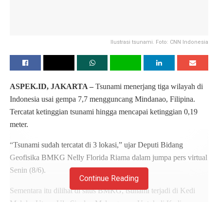
Ilustrasi tsunami. Foto: CNN Indonesia
ASPEK.ID, JAKARTA –
Tsunami menerjang tiga wilayah di
Indonesia usai gempa 7,7 mengguncang Mindanao, Filipina.
Tercatat ketinggian tsunami hingga mencapai ketinggian 0,19
meter.
“Tsunami sudah tercatat di 3 lokasi,” ujar Deputi Bidang
Geofisika BMKG Nelly Florida Riama dalam jumpa pers virtual
Senin (8/6).
Continue Reading
Sementara itu dilihat di situs BMKG, tsunami terjadi di Kedi
Maluku Utara, Ulu Sia dan Melonguane. Untuk di Kedi
ketinggian tsunami 0,09 meter, Ulu Sia 0,18 meter dan