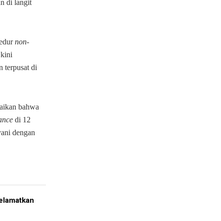
 di langit
sedur
non-
kini
 terpusat di
paikan bahwa
lance
di 12
ayani dengan
elamatkan