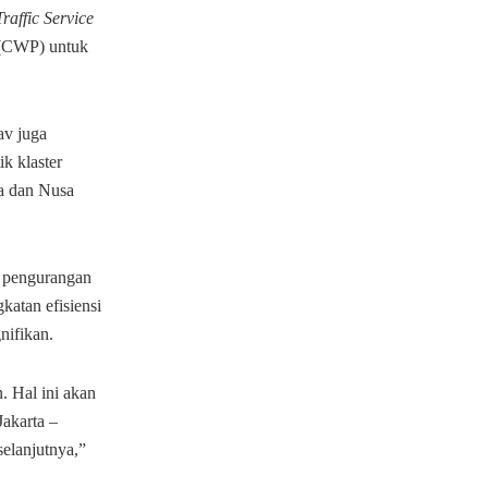
Traffic Service
(CWP) untuk
av juga
 klaster
a dan Nusa
a pengurangan
katan efisiensi
nifikan.
. Hal ini akan
Jakarta –
selanjutnya,”