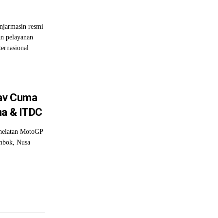
njarmasin resmi
an pelayanan
ernasional
nav Cuma
na & ITDC
rhelatan MotoGP
mbok, Nusa