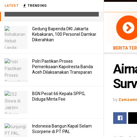
Airnav Tingkatkan Layanan
LATEST
TRENDING
BERITA TERB
Surveillance di Cabang Palembang
Gedung Bapenda DKI Jakarta
Kebakaran, 100 Personel Damkar
Dikerahkan
BERITA TE
Polri Pastikan Proses
Airn
Pemeriksaan Kapolresta Banda
Aceh Dilaksanakan Transparan
Surv
BGN Pecat 66 Kepala SPPG,
Diduga Minta Fee
by
Zamzami 
Indonesia Bangun Kapal Selam
Scorpene di PT PAL