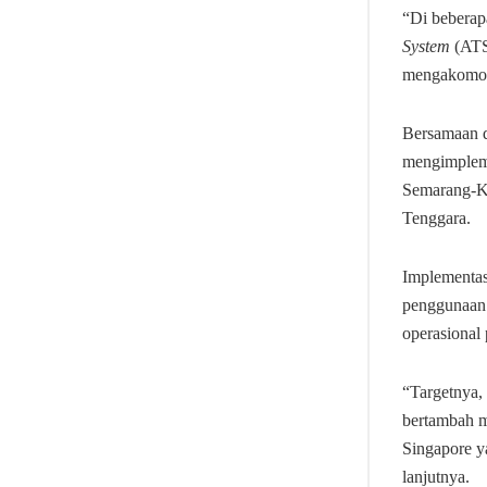
“Di beberap
System
(ATS
mengakomodi
Bersamaan 
mengimplem
Semarang-K
Tenggara.
Implementas
penggunaan 
operasional
“Targetnya, 
bertambah m
Singapore y
lanjutnya.