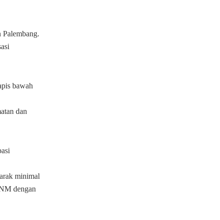
an Palembang.
asi
apis bawah
matan dan
pasi
jarak minimal
 5NM dengan