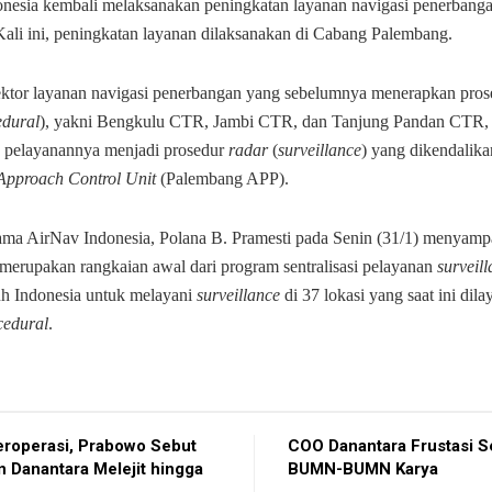
nesia kembali melaksanakan peningkatan layanan navigasi penerbangan
Kali ini, peningkatan layanan dilaksanakan di Cabang Palembang.
ktor layanan navigasi penerbangan yang sebelumnya menerapkan pro
edural
), yakni Bengkulu CTR, Jambi CTR, dan Tanjung Pandan CTR, 
n pelayanannya menjadi prosedur
radar
(
surveillance
) yang dikendalikan
Approach Control Unit
(Palembang APP).
ama AirNav Indonesia, Polana B. Pramesti pada Senin (31/1) menyam
 merupakan rangkaian awal dari program sentralisasi pelayanan
surveil
ruh Indonesia untuk melayani
surveillance
di 37 lokasi yang saat ini dil
cedural
.
roperasi, Prabowo Sebut
COO Danantara Frustasi S
 Danantara Melejit hingga
BUMN-BUMN Karya