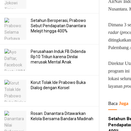
AirNav Indo
Nusantara. 
Setahun Beroperasi, Prabowo
Dimana 3 se
Sebut Pendapatan Danantara
Melejit hingga 400%
radar
(
proc
ditingkatka
Palembang
Perusahaan Induk FB Didenda
Rp10 Triliun karena Dinilai
merusak Mental Anak
Direktur Ut
program ini
lokasi selu
Korut Tolak Ide Prabowo Buka
layanan
pro
Dialog dengan Korsel
Baca
Juga
Rosan: Danantara Ditawarkan
Setahun Be
Kelola Bersama Bandara Madinah
Pendapatan
400%