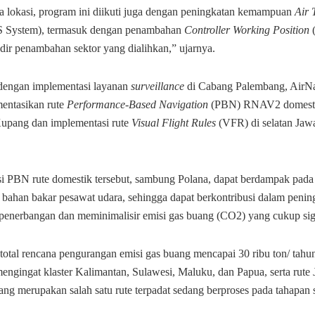
a lokasi, program ini diikuti juga dengan peningkatan kemampuan
Air 
 System), termasuk dengan penambahan
Controller Working Position
r penambahan sektor yang dialihkan,” ujarnya.
dengan implementasi layanan
surveillance
di Cabang Palembang, AirN
entasikan rute
Performance-Based Navigation
(PBN) RNAV2 domestik
upang dan implementasi rute
Visual Flight Rules
(VFR) di selatan Jaw
i PBN rute domestik tersebut, sambung Polana, dapat berdampak pad
bahan bakar pesawat udara, sehingga dapat berkontribusi dalam pening
 penerbangan dan meminimalisir emisi gas buang (CO2) yang cukup sig
total rencana pengurangan emisi gas buang mencapai 30 ribu ton/ tahun
engingat klaster Kalimantan, Sulawesi, Maluku, dan Papua, serta rute 
ang merupakan salah satu rute terpadat sedang berproses pada tahapan 