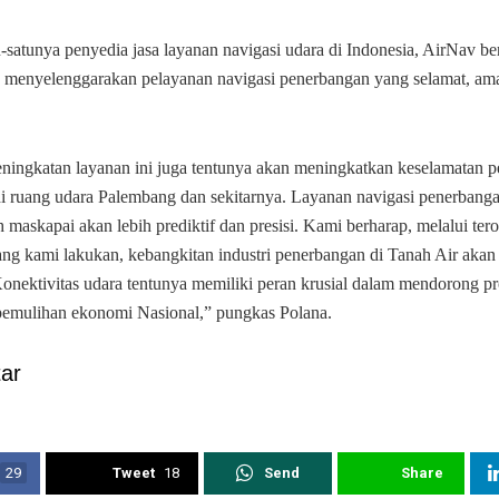
u-satunya penyedia jasa layanan navigasi udara di Indonesia, AirNav b
 menyelenggarakan pelayanan navigasi penerbangan yang selamat, aman
ningkatan layanan ini juga tentunya akan meningkatkan keselamatan 
i ruang udara Palembang dan sekitarnya. Layanan navigasi penerbang
h maskapai akan lebih prediktif dan presisi. Kami berharap, melalui ter
ang kami lakukan, kebangkitan industri penerbangan di Tanah Air akan 
 Konektivitas udara tentunya memiliki peran krusial dalam mendorong p
pemulihan ekonomi Nasional,” pungkas Polana.
ar
29
Tweet
18
Send
Share