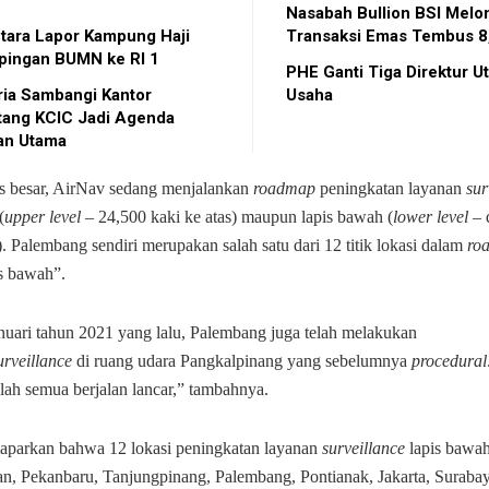
Nasabah Bullion BSI Melo
tara Lapor Kampung Haji
Transaksi Emas Tembus 8
pingan BUMN ke RI 1
PHE Ganti Tiga Direktur 
ia Sambangi Kantor
Usaha
tang KCIC Jadi Agenda
an Utama
is besar, AirNav sedang menjalankan
roadmap
peningkatan layanan
sur
(
upper level
– 24,500 kaki ke atas) maupun lapis bawah (
lower level
– 
. Palembang sendiri merupakan salah satu dari 12 titik lokasi dalam
ro
is bawah”.
nuari tahun 2021 yang lalu, Palembang juga telah melakukan
urveillance
di ruang udara Pangkalpinang yang sebelumnya
procedural
lah semua berjalan lancar,” tambahnya.
parkan bahwa 12 lokasi peningkatan layanan
surveillance
lapis bawah
n, Pekanbaru, Tanjungpinang, Palembang, Pontianak, Jakarta, Surabay