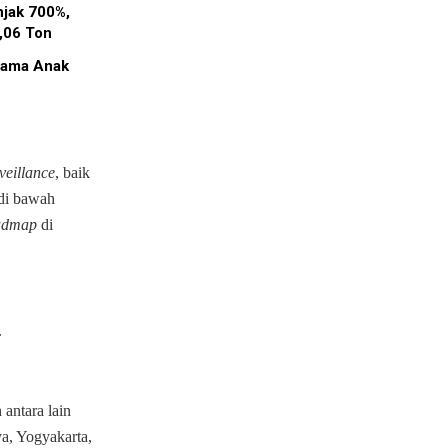
njak 700%,
,06 Ton
Utama Anak
veillance
, baik
di bawah
admap
di
.
 antara lain
a, Yogyakarta,