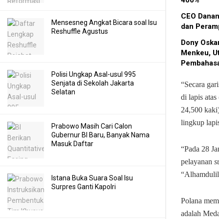
CEO Danan
Mensesneg Angkat Bicara soal Isu
dan Peram
Reshuffle Agustus
Dony Oskar
Menkeu, U
Pembahas
Polisi Ungkap Asal-usul 995
Senjata di Sekolah Jakarta
“Secara gar
Selatan
di lapis atas 
24,500 kaki)
lingkup lap
Prabowo Masih Cari Calon
Gubernur BI Baru, Banyak Nama
Masuk Daftar
“Pada 28 Ja
pelayanan
s
“Alhamdulil
Istana Buka Suara Soal Isu
Surpres Ganti Kapolri
Polana mema
adalah Meda