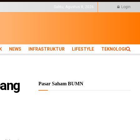
KTUR
LIFESTYLE
TEKNOLOGI
Sabtu, Agustus 8, 2026
Login
K
NEWS
INFRASTRUKTUR
LIFESTYLE
TEKNOLOGI
bang
Pasar Saham BUMN