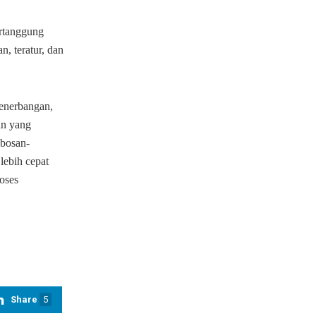
ertanggung
, teratur, dan
penerbangan,
an yang
obosan-
lebih cepat
roses
Share
5