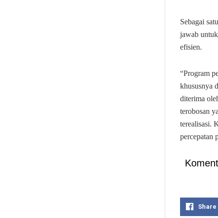
Sebagai sat
jawab untuk
efisien.
“Program pe
khususnya d
diterima ole
terobosan y
terealisasi.
percepatan 
Koment
Share