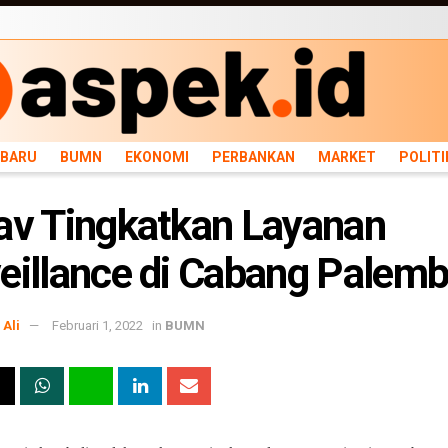
ARU
BUMN
EKONOMI
PERBANKAN
MARKET
POLITIK
NEWS
INFRASTRU
RBARU
BUMN
EKONOMI
PERBANKAN
MARKET
POLITI
av Tingkatkan Layanan
eillance di Cabang Palem
Ali
Februari 1, 2022
in
BUMN