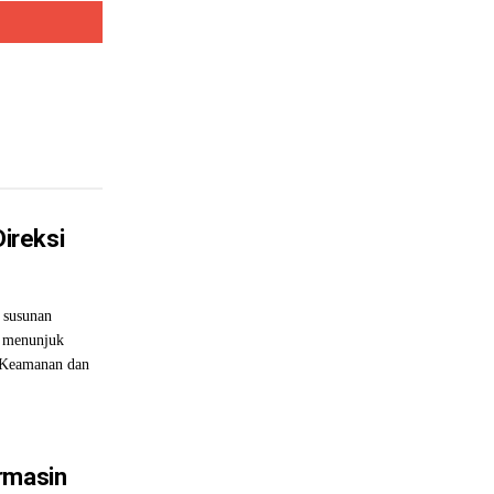
ireksi
susunan
r menunjuk
, Keamanan dan
rmasin