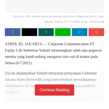
Gubernur DKI Jakarta Anies Baswedan saat tiba di Mapolda Metro Jaya,
Jakarta, Selasa (17/11/2020). [Foto: Sindonews]
ASPEK.ID, JAKARTA — Corporate Communication PT
Equity Life Indonesia Yuliarti menerangkan salah satu pegawai
mereka yang hamil sedang mengurus izin cuti di kantor pada
Selasa (6/7/2021).
Hal itu disampaikan Yuliarti menyusul pernyataan Gubernur
Jakarta Anies Baswedan yang menyebutkan perusahaannya
membiarkan ibu hamil bekerja di kantor di tengah pandemi
Continue Reading
Covid-19.
“Dia sedang hamil delapan bulan dan sedangkan itu hanya
mengurus kebutuhan dia untuk cuti, dia itu bukan bekerja,” jelas