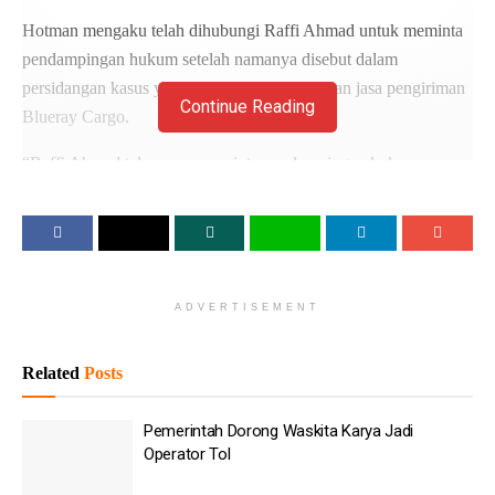
Hotman mengaku telah dihubungi Raffi Ahmad untuk meminta
pendampingan hukum setelah namanya disebut dalam
persidangan kasus yang melibatkan perusahaan jasa pengiriman
Continue Reading
Blueray Cargo.
“Raffi Ahmad telepon saya, minta pendampingan hukum
melawan semua yang telah memfitnah dia. Katanya nama dia
disebut-sebut dalam sidang soal Blueray Cargo import,” kata
Hotman dalam video yang diunggah di akun Instagram
pribadinya, dikutip Selasa (9/6).
ADVERTISEMENT
Baca
Juga
Related
Posts
Pemerintah Dorong Waskita Karya Jadi Operator Tol
Danantara Investasi Rp44,75 Triliun ke JBS Group di
Pemerintah Dorong Waskita Karya Jadi
Australia & Selandia Baru
Operator Tol
Gedung Bapenda DKI Jakarta Kebakaran, 100 Personel