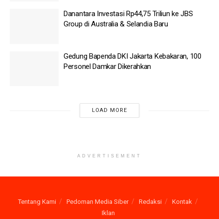
Damkar Dikerahkan
Danantara Investasi Rp44,75 Triliun ke JBS
Group di Australia & Selandia Baru
Polri Pastikan Proses Pemeriksaan Kapolresta Banda
Aceh Dilaksanakan Transparan
Gedung Bapenda DKI Jakarta Kebakaran, 100
BGN Pecat 66 Kepala SPPG, Diduga Minta Fee
Personel Damkar Dikerahkan
Indonesia Bangun Kapal Selam Scorpene di PT PAL
Menurut Hotman, Raffi tidak seharusnya dikaitkan dengan
LOAD MORE
kasus dugaan suap yang tengah diusut. Ia bahkan menilai ada
pihak-pihak tertentu yang sengaja menggiring opini seolah Raffi
terlibat dalam perkara tersebut.
ADVERTISEMENT
Hotman juga mengungkapkan bahwa saat berkunjung ke
Amerika Serikat, Raffi tidak sendiri. Sejumlah selebritas lain
turut berada dalam rombongan yang mengunjungi Awang
Tentang Kami
Pedoman Media Siber
Redaksi
Kontak
Kitchen di New York City.
Iklan