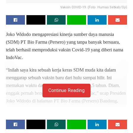
Vaksin COVID-19. (Foto: Humas Setkab/Oji)
Joko Widodo mengapresiasi kinerja sumber daya manusia
(SDM) PT Bio Farma (Persero) yang tanpa banyak bersuara,
telah berhasil memproduksi vaksin Covid-19 yang diberi nama
IndoVac.
“Inilah saya kira sebuah kerja keras SDM muda kita dalam
menggarap sebuah vaksin baru dari hulu sampai hilir. Ini
memakan waktu dari awal sampai sekarang 1,5 tahun. Diam,
Continue Reading
enggak pernah bersuara, tahu-tahu jadi IndoVac,” ucap Presiden
Joko Widodo di halaman PT Bio Farma (Persero) Bandung,
Kamis, 13 Oktober 2022.
Presiden berada di PT Bio Farma (Persero) untuk menghadiri
peluncuran dan penyuntikan perdana vaksin IndoVac. Untuk