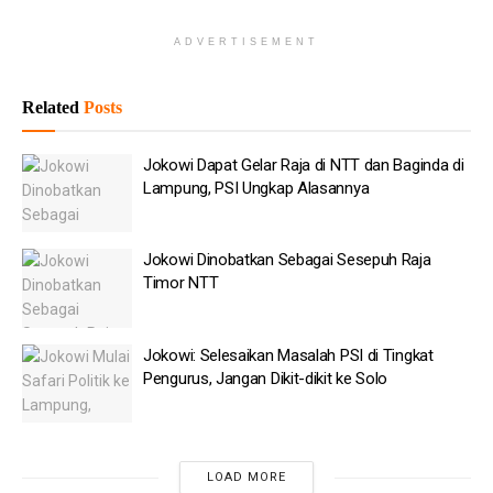
mengetahui proses pembuatan vaksin IndoVac, sebelum
menghadiri acara tersebut, Presiden meninjau ruang produksi
ADVERTISEMENT
dan ruang pengemasan.
Related
Posts
Baca
Juga
Jokowi Dapat Gelar Raja di NTT dan Baginda di
Cuaca Panas Bisa Picu Miastenia Gravis, Kenali
Lampung, PSI Ungkap Alasannya
Gejalanya!
1.200 Personel Gabungan Amankan Duel Chelsea Vs AC
Jokowi Dinobatkan Sebagai Sesepuh Raja
Milan di SUGBK
Timor NTT
Kebakaran Bapenda DKI Padam, 2 Mobil Damkar Masih
Siaga
Jokowi: Selesaikan Masalah PSI di Tingkat
Tak Terima Dimarahi Nakhoda, ABK Bakar Kapal di
Pengurus, Jangan Dikit-dikit ke Solo
Perairan Aru Maluku
Penyebar Hoaks Bisa Dijerat Dengan UU Tipikor
LOAD MORE
Jenderal AS Dorong Trump Akhiri Perang dengan Iran